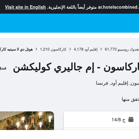
ar.hotelscombined
متوفر أيضاً باللغة الإنجليزية.
Visit site in English
نغدوك روسييو
61,770
إقليم أود
4,178
كاركاسون
1,210
هوتل دي لا سيتيه كار
اركاسون - إم جاليري كوليكشن
فندق
ج 14/8