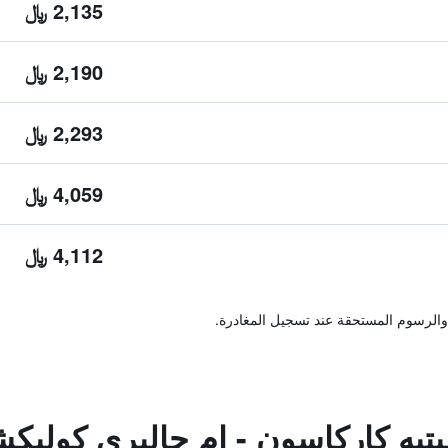
2,135 ﷼
2,190 ﷼
2,293 ﷼
4,059 ﷼
4,112 ﷼
والرسوم المستحقة عند تسجيل المغادرة.
تيه كاركاسون - إم جاليري كوليك