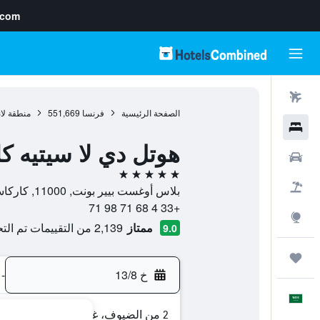
.com
رحلات طيران
الصفحة الرئيسية
فرنسا
551,669
منطقة لا
فنادق
هوتل دي لا سيتيه ك
سيارات
5 نجوم
حزم العروض
بلاس أوغست بيير بونت, 11000, كاركاسون, إقليم أود, فرنسا
+33 4 68 71 98 71
استكشاف
ممتاز
2,139 من التقييمات تم التحقق منها
9.0
رحلات
خ 13/8
-
العَرَبِيَّة
2 من الضيوف، غرفة واحدة