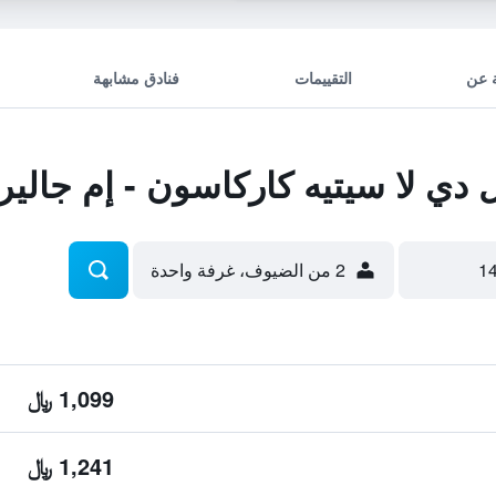
 عن
التقييمات
فنادق مشابهة
ي لا سيتيه كاركاسون - إم جالي
2 من الضيوف، غرفة واحدة
1,099 ﷼
1,241 ﷼