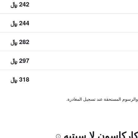
242 ﷼
244 ﷼
282 ﷼
297 ﷼
318 ﷼
والرسوم المستحقة عند تسجيل المغادرة.
ركاسون لا سيتيه