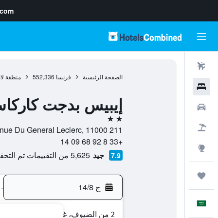
.com
رحلات طيران
الصفحة الرئيسية
فرنسا
552,336
منطقة لا
فنادق
إيبيس بدجت كاركاس
سيارات
2 نجمتين
حزم العروض
211 Avenue Du General Leclerc, 11000, كاركاسون, إقليم أود, فرنسا
+33 8 92 68 09 14
استكشاف
جيد
5,625 من التقييمات تم التحقق منها
7.9
رحلات
ج 14/8
-
العَرَبِيَّة
2 من الضيوف، غرفة واحدة