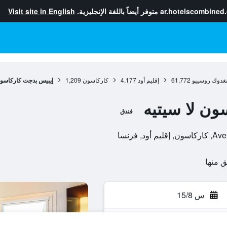
ar.hotelscombined
متوفر أيضاً باللغة الإنجليزية.
Visit site in English
نغدوك روسييو
61,772
إقليم أود
4,177
كاركاسون
1,209
إيبيس بدجت كاركاسون
ون لا سيتيه
فندق
س 15/8