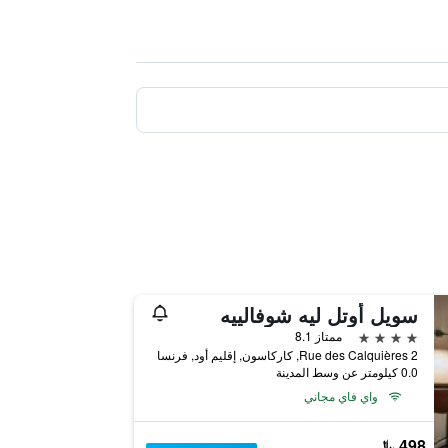
سويل أوتل ليه شوفالييه
4 نجوم
ممتاز 8.1
2 Rue des Calquières, كاركاسون, إقليم أود, فرنسا
0.0 كيلومتر عن وسط المدينة
واي فاي مجاني
498 ﷼