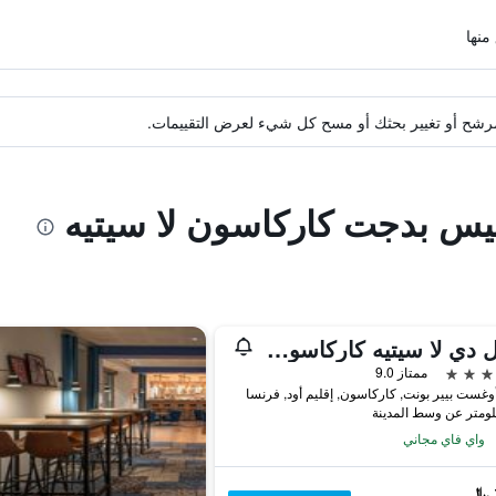
ة مرشح أو تغيير بحثك أو مسح كل شيء لعرض التقييمات.
يبيس بدجت كاركاسون لا سيتيه
هوتل دي لا سيتيه كاركاسون - إم جاليري كوليكشن
ممتاز 9.0
وغست بيير بونت, كاركاسون, إقليم أود, فرنسا
واي فاي مجاني