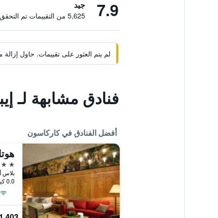
7.9
جيد
5,625 من التقييمات تم التحقق منها
لم يتم العثور على تقييمات. حاول إزال
فنادق مشابهة لـ إ
أفضل الفنادق في كاركاسون
5 نجوم
بلاس أ
0.0 كيلومتر عن وسط المدينة
1,403 ﷼