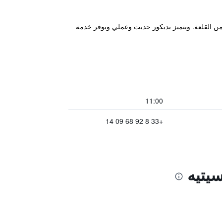
زي في كاركاسون، ويقع على بُعد 10 دقائق سيرًا على الأقدام من القلعة. ويتميز بديكور حديث وعملي ويوفر خدمة
11:00
+33 8 92 68 09 14
يتيه