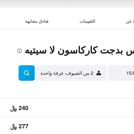
 عن
التقييمات
فنادق مشابهة
 بدجت كاركاسون لا سيتيه
2 من الضيوف، غرفة واحدة
240 ﷼
277 ﷼