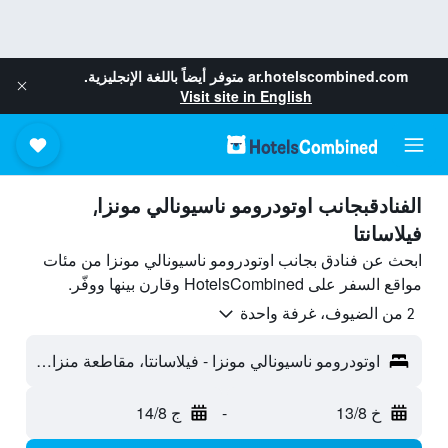
ar.hotelscombined.com
متوفر أيضاً باللغة الإنجليزية.
Visit site in English
الفنادقبجانب اوتودرومو ناسيونالي مونزا,
فيلاسانتا
ابحث عن فنادق بجانب اوتودرومو ناسيونالي مونزا من مئات
مواقع السفر على HotelsCombined وقارن بينها ووفّر.
2 من الضيوف، غرفة واحدة
اوتودرومو ناسيونالي مونزا - فيلاسانتا، مقاطعة منزا وبريانسا، إيطاليا
خ 13/8
-
ج 14/8