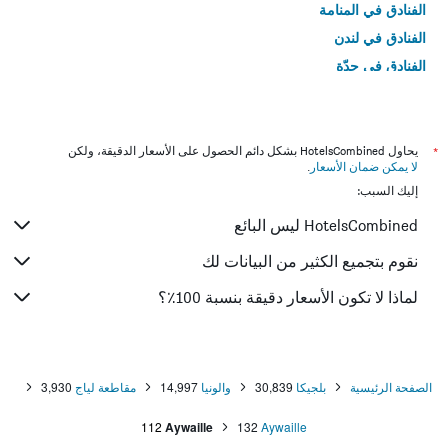
الفنادق في المنامة
الفنادق في لندن
الفنادق في جدّة
الفنادق في القاهرة
*
يحاول HotelsCombined بشكل دائم الحصول على الأسعار الدقيقة، ولكن
لا يمكن ضمان الأسعار
.
إليك السبب:
HotelsCombined ليس البائع
نقوم بتجميع الكثير من البيانات لك
لماذا لا تكون الأسعار دقيقة بنسبة 100٪؟
الصفحة الرئيسية
بلجيكا
30,839
والونيا
14,997
مقاطعة لياج
3,930
112
Aywaille
132
Aywaille