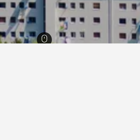
باسك
5,216
مقاطعة بيسكاي
1,598
باكيو
44
فنادقفي باكيو
ما هو أرخص يوم للإقامة في فندق في باكيو؟
أرخص يوم للإقامة في باكيو هو الجمعة (442 ﷼). من ناحية أخرى، 
توقع دفع أعلى سعر في السبت، عندما يكون السعر المتوسط لليلة الواحدة 1,233 ﷼.