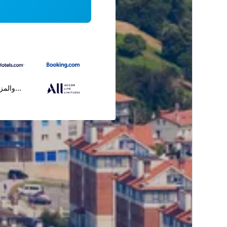
...والمز