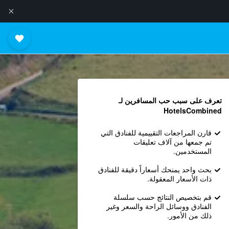
تعرف على سبب حب المسافرين لـ
HotelsCombined
قارن المراجعات التقييمية للفنادق التي
تم جمعها من آلاف تعليقات
المستخدمين.
بحث واحد يمنحك أسعاراً دقيقة للفنادق
ذات الأسعار المعقولة.
قم بتخصيص النتائج حسب سلسلة
الفنادق ووسائل الراحة والسعر وغير
ذلك من الأمور.