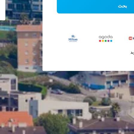
بحث
يد