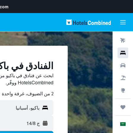
.com
رحلات طيران
فنادق
الفنادق في باك
سيارات
ابحث عن فنادق في باكيو من 
حزم العروض
HotelsCombined ووفّر.
استكشاف
2 من الضيوف، غرفة واحدة
رحلات
ج 14/8
العَرَبِيَّة