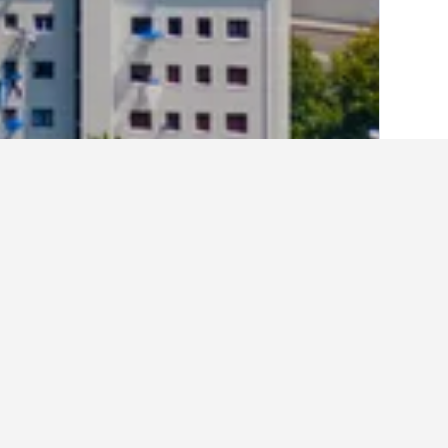
الصفحة الرئيسية
أسبانيا
354,111
إقليم ال
أفكار للسفر حول ال
استخدم نصائح HotelsCombined التي تدعمها البيانات لمساعدتك في العثور على فندقك التالي في باكيو.