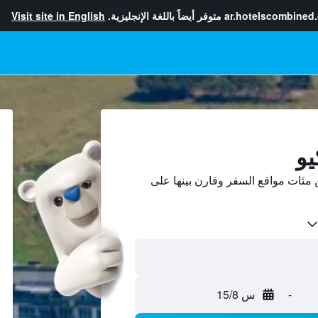
ar.hotelscombined
متوفر أيضاً باللغة الإنجليزية.
Visit site in English
يو
مئات مواقع السفر وقارن بينها على
-
س 15/8