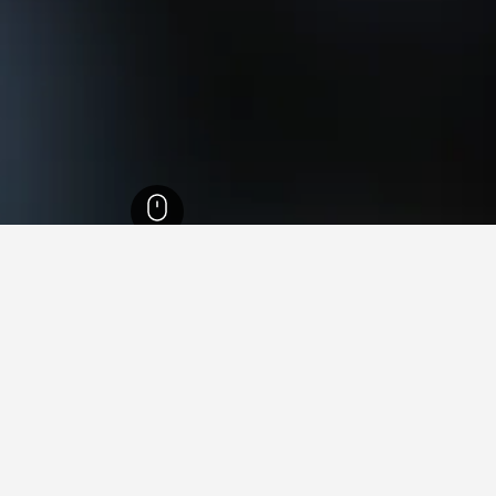
اسكتلندا
35,438
بالانترا
27
ي بالانترا