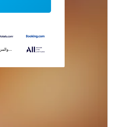
...والمز