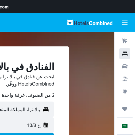
.com
رحلات طيران
فنادق
الفنادق في بالا
سيارات
ابحث عن فنادق في بالانترا 
حزم العروض
HotelsCombined ووفّر.
استكشاف
2 من الضيوف، غرفة واحدة
رحلات
خ 13/8
العَرَبِيَّة