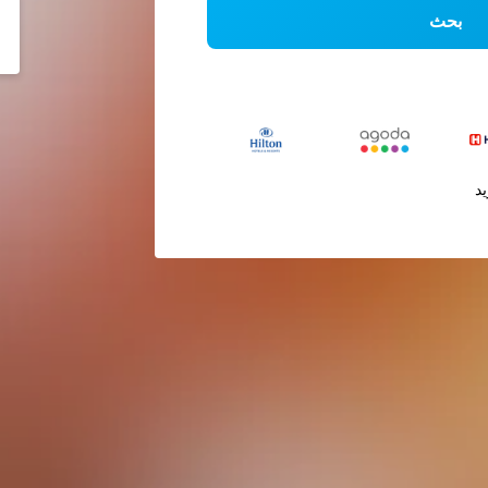
بحث
يد