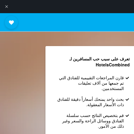
تعرف على سبب حب المسافرين لـ
HotelsCombined
قارن المراجعات التقييمية للفنادق التي
تم جمعها من آلاف تعليقات
المستخدمين.
بحث واحد يمنحك أسعاراً دقيقة للفنادق
ذات الأسعار المعقولة.
قم بتخصيص النتائج حسب سلسلة
الفنادق ووسائل الراحة والسعر وغير
ذلك من الأمور.