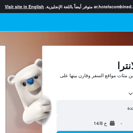
ar.hotelscombined
متوفر أيضاً باللغة الإنجليزية.
Visit site in English
نترا
من مئات مواقع السفر وقارن بينها على
-
ج 14/8