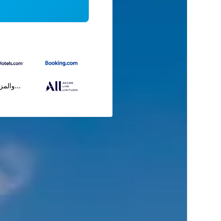
...والمز