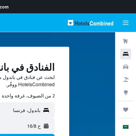
.com
رحلات طيران
فنادق
الفنادق في بان
سيارات
ابحث عن فنادق في باندول م
حزم العروض
HotelsCombined ووفّر.
استكشاف
2 من الضيوف، غرفة واحدة
رحلات
ح 16/8
العَرَبِيَّة