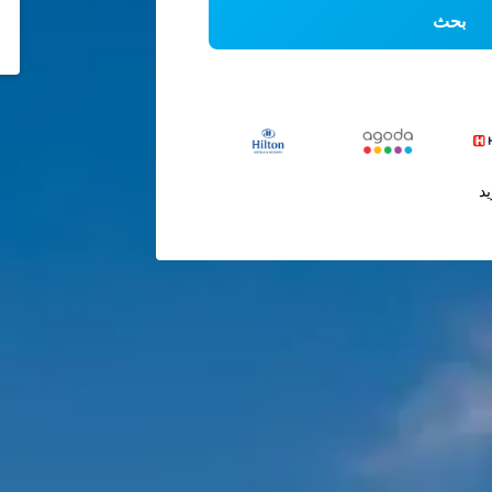
بحث
يد