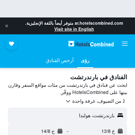
ar.hotelscombined.com
متوفر أيضاً باللغة الإنجليزية.
Visit site in English
رؤى
أرخص الفنادق
الفنادق في بارندرتشت
ابحث عن فنادق في بارندرتشت من مئات مواقع السفر وقارن
بينها على HotelsCombined ووفّر.
2 من الضيوف، غرفة واحدة
بارندرتشت، هولندا
خ 13/8
-
ج 14/8