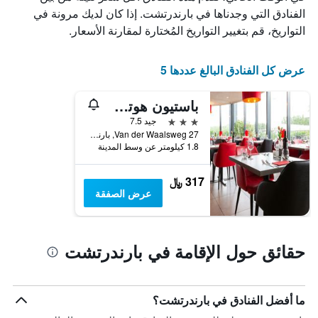
الذي
الفنادق التي وجدناها في بارندرتشت. إذا كان لديك مرونة في
يعرض
التواريخ، قم بتغيير التواريخ المُختارة لمقارنة الأسعار.
أيام
الأسبوع.
يتضمن
عرض كل الفنادق البالغ عددها 5
المخطط
التالي
باستيون هوتل باريندريشت
1
محور
3 نجوم
جيد 7.5
Y
Van der Waalsweg 27, بارندرتشت, مقاطعة جنوب هولندا, هولندا
الذي
1.8 كيلومتر عن وسط المدينة
يعرض
متوسط
317 ﷼
سعر
عرض الصفقة
غرفة
حقائق حول الإقامة في بارندرتشت
ما أفضل الفنادق في بارندرتشت؟