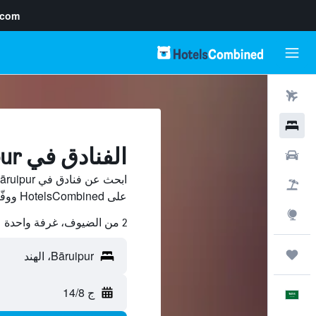
.com
رحلات طيران
فنادق
الفنادق في Bāruipur
سيارات
حزم العروض
على HotelsCombined ووفّر.
استكشاف
2 من الضيوف، غرفة واحدة
رحلات
ج 14/8
العَرَبِيَّة