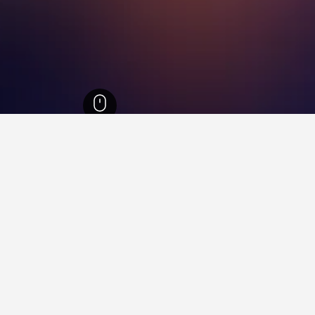
الغربية
7,518
Bāruipur
17
Bārui
فيها عند زيارة ولاية بنغال الغربية؟