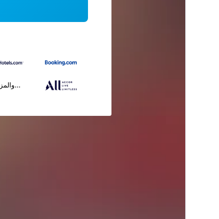
...والمز