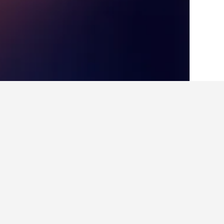
الصفحة الرئيسية
الهند
192,272
ولاية بنغال 
حقائق حول الإقامة في pur
ما هي المدن الأخرى التي يمكنك الإقامة 
بالإضافة إلى Bāruipur، يختار المسافرون زيارة كولكاتا عند زيارة ولاية بنغال الغربية. يعد دارجيلنغ أيضاً خياراً رائجاً للزيارة.