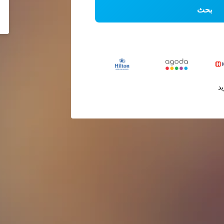
بحث
يد