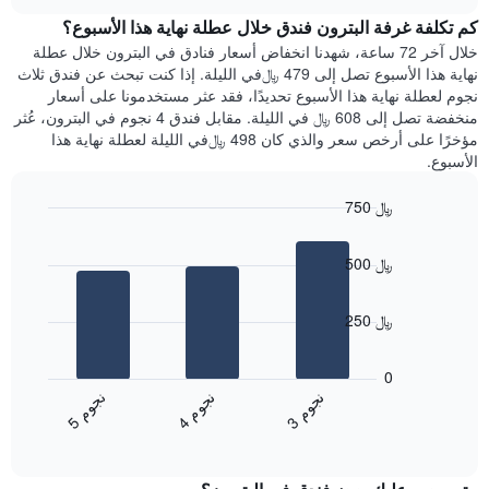
هذه
chart
محور
كم تكلفة غرفة البترون فندق خلال عطلة نهاية هذا الأسبوع؟
الليلة
Y
الذي
خلال آخر 72 ساعة، شهدنا انخفاض أسعار فنادق في البترون خلال عطلة
الذي
عُثر
نهاية هذا الأسبوع تصل إلى 479 ﷼في الليلة. إذا كنت تبحث عن فندق ثلاث
يعرض
عليه
نجوم لعطلة نهاية هذا الأسبوع تحديدًا، فقد عثر مستخدمونا على أسعار
متوسط
خلال
منخفضة تصل إلى 608 ﷼ في الليلة. مقابل فندق 4 نجوم في البترون، عُثر
سعر
آخر
مؤخرًا على أرخص سعر والذي كان 498 ﷼في الليلة لعطلة نهاية هذا
غرفة
3
الأسبوع.
أيام
مع
750 ﷼
التصنيف
Bar
حسب
Chart
graphic.
chart
النجوم
500 ﷼
with
يتضمن
3
المخطط
bars.
1
250 ﷼
محور
يعرض
X
المخطط
0
التي
التالي
ن
م
ن
م
ن
م
تعرض
متوسط
4
ج
و
3
ج
و
5
ج
و
فئات
End
سعر
of
الفنادق
الغرفة
interactive
بالنجوم.
خلال
chart
يتضمن