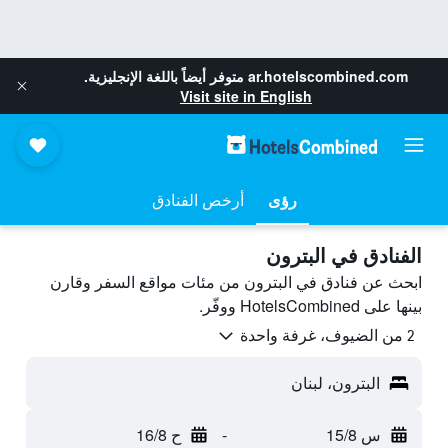
ar.hotelscombined.com
متوفر أيضاً باللغة الإنجليزية.
Visit site in English
رؤى
أرخص الفنادق
الفنادق في البترون
ابحث عن فنادق في البترون من مئات مواقع السفر وقارن
بينها على HotelsCombined ووفّر.
2 من الضيوف، غرفة واحدة
البترون، لبنان
س 15/8
-
ح 16/8