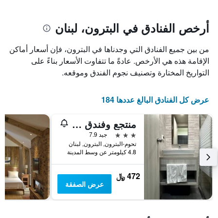
يتضمن
بالنجوم.
يتضمن
المخطط
1
المخطط
أرخص الفنادق في البترون، لبنان
1
محور
X
محور
من بين جميع الفنادق التي وجدناها في البترون، فإن أسعار أماكن
Y
الذي
الذي
يعرض
الإقامة هذه هي الأرخص. عادةً ما تتفاوت الأسعار بناءً على
عدد
يعرض
التواريخ المختارة وتصنيف نجوم الفندق وموقعه.
الأيام
متوسط
قبل
سعر
غرفة
الإقامة
عرض كل الفنادق البالغ عددها 184
في
يتضمن
عطلة
المخطط
منتجع وفندق لو سيكس
نهاية
التالي
1
هذا
3 نجوم
جيد 7.9
محور
الأسبوع
تحوم-البترون, البترون, لبنان
Y
خلال
4.8 كيلومتر عن وسط المدينة
آخر
الذي
3
يعرض
472 ﷼
أيام
متوسط
عرض الصفقة
سعر
غرفة