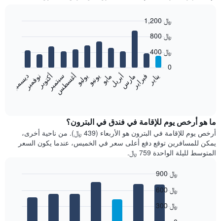
1,200 ﷼
Bar
Chart
800 ﷼
graphic.
chart
with
400 ﷼
12
bars.
0
فبراير
مايو
أغسطس
نوفمبر
يناير
أبريل
يوليو
أكتوبر
مارس
يونيو
سبتمبر
ديسمبر
يعرض
المخطط
End
of
التالي
interactive
متوسط
chart
سعر
ما هو أرخص يوم للإقامة في فندق في البترون؟
غرفة
أرخص يوم للإقامة في البترون هو الأربعاء (439 ﷼). من ناحية أخرى،
كل
يمكن للمسافرين توقع دفع أعلى سعر في الخميس، عندما يكون السعر
شهر
المتوسط لليلة الواحدة 759 ﷼.
يتضمن
المخطط
900 ﷼
1
Bar
محور
Chart
600 ﷼
graphic.
chart
X
with
الذي
300 ﷼
7
يعرض
bars.