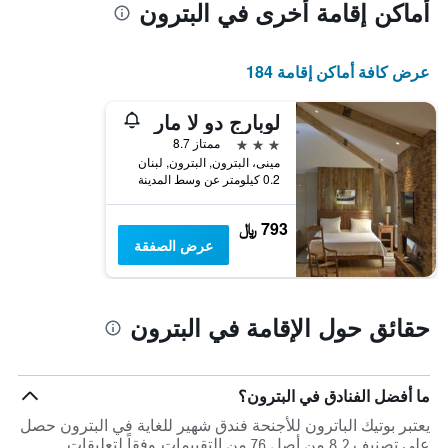
أماكن إقامة أخرى في البترون
عرض كافة أماكن إقامة 184
لوبارج دو لا مار
3 نجوم
ممتاز 8.7
مينى، البترون, البترون, لبنان
0.2 كيلومتر عن وسط المدينة
793 ﷼
عرض الصفقة
حقائق حول الإقامة في البترون
ما أفضل الفنادق في البترون؟
يعتبر بوتيك الباترون للأجنحة فندق شهير للغاية في البترون حصل
على تصنيف 8.2 من أصل 76 من التقييمات.وفقاً لتعليقات