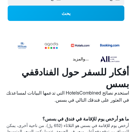
بحث
...والمزيد
أفكار للسفر حول الفنادقفي
بسس
استخدم نصائح HotelsCombined التي تدعمها البيانات لمساعدتك
في العثور على فندقك التالي في بسس.
ما هو أرخص يوم للإقامة في فندق في بسس؟
أرخص يوم للإقامة في بسس هو الثلاثاء (652 ﷼). من ناحية أخرى، يمكن
للمسافرين توقع دفع أعلى سعر في الجمعة، عندما يكون السعر المتوسط