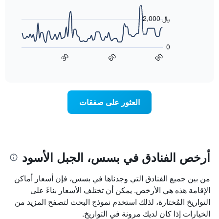
X
data
الذي
points.
2,000 ﷼
يعرض
أيام
يعرض
الأسبوع.
المخطط
0
يتضمن
التالي
60
90
30
المخطط
كيفية
End
of
التالي
تغير
interactive
1
سعر
chart
محور
غرفة
Y
عند
العثور على صفقات
الذي
اقتراب
يعرض
تاريخ
متوسط
الإقامة
سعر
يتضمن
غرفة
المخطط
1
أرخص الفنادق في بسس، الجبل الأسود
محور
X
من بين جميع الفنادق التي وجدناها في بسس، فإن أسعار أماكن
الذي
يعرض
الإقامة هذه هي الأرخص. يمكن أن تختلف الأسعار بناءً على
عدد
التواريخ المُختارة، لذلك استخدم نموذج البحث لتصفح المزيد من
الأيام
الخيارات إذا كان لديك مرونة في التواريخ.
قبل