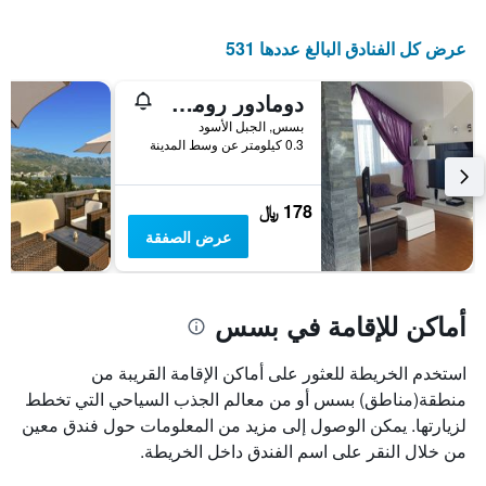
الإقامة
يتضمن
عرض كل الفنادق البالغ عددها 531
المخطط
التالي
دومادور رومز آند أبارتمنتس
1
محور
بسس, الجبل الأسود
Y
0.3 كيلومتر عن وسط المدينة
الذي
يعرض
متوسط
178 ﷼
سعر
عرض الصفقة
غرفة
أماكن للإقامة في بسس
استخدم الخريطة للعثور على أماكن الإقامة القريبة من
منطقة(مناطق) بسس أو من معالم الجذب السياحي التي تخطط
لزيارتها. يمكن الوصول إلى مزيد من المعلومات حول فندق معين
من خلال النقر على اسم الفندق داخل الخريطة.