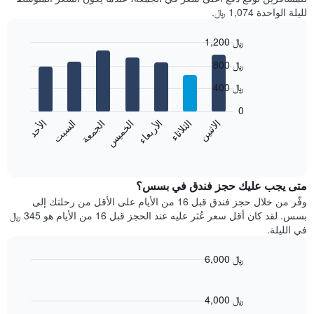
لليلة الواحدة 1,074 ﷼.
1,200 ﷼
Bar
Chart
800 ﷼
graphic.
chart
with
400 ﷼
7
bars.
0
الاثنين
الخميس
الأحد
الأربعاء
السبت
الثلاثاء
الجمعة
يعرض
المخطط
End
of
التالي
interactive
متوسط
chart
سعر
متى يجب عليك حجز فندق في بسس؟
غرفة
وفّر من خلال حجز فندق قبل 16 من الأيام على الأقل من رحلتك إلى
كل
بسس. لقد كان أقل سعر عُثر عليه عند الحجز قبل 16 من الأيام هو 345 ﷼
يوم
في الليلة.
في
الأسبوع
6,000 ﷼
يتضمن
Line
المخطط
Chart
graphic.
chart
1
with
4,000 ﷼
محور
90