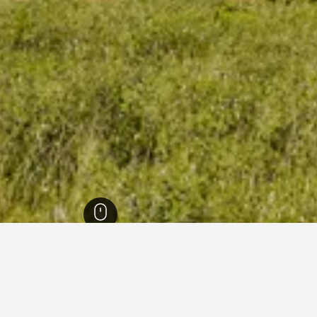
وفنس آلب كوت دازور
100,261
بيدوين
210
فنادقفي بيدوين