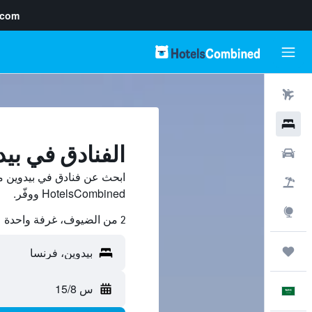
.com
رحلات طيران
فنادق
الفنادق في بيد
سيارات
ابحث عن فنادق في بيدوين م
حزم العروض
HotelsCombined ووفّر.
استكشاف
2 من الضيوف، غرفة واحدة
رحلات
س 15/8
العَرَبِيَّة