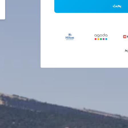
بحث
يد