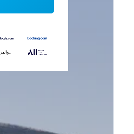
...والمز