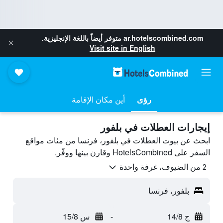
ar.hotelscombined.com
متوفر أيضاً باللغة الإنجليزية.
Visit site in English
رؤى
أين مكان الإقامة
إيجارات العطلات في بلفور
ابحث عن بيوت العطلات في بلفور، فرنسا من مئات مواقع
السفر على HotelsCombined وقارن بينها ووفّر.
2 من الضيوف، غرفة واحدة
بلفور، فرنسا
ج 14/8
-
س 15/8