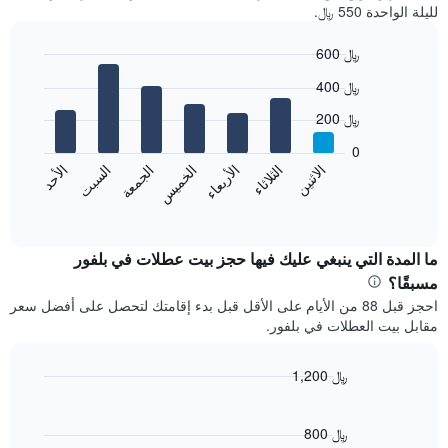
لليلة الواحدة 550 ﷼.
600 ﷼
Bar
Chart
400 ﷼
graphic.
chart
with
200 ﷼
7
bars.
0
الاثنين
الثلاثاء
الأربعاء
الخميس
الجمعة
السبت
الأحد
يعرض
المخطط
End
of
التالي
interactive
متوسط
chart
سعر
ما المدة التي ينبغي عليك فيها حجز بيت عطلات في بلفور
غرفة
مسبقًا؟
كل
احجز قبل 88 من الأيام على الأقل قبل بدء إقامتك لتحصل على أفضل سعر
يوم
مقابل بيت العطلات في بلفور.
في
الأسبوع
يتضمن
1,200 ﷼
المخطط
Line
Chart
1
graphic.
chart
محور
with
800 ﷼
X
90