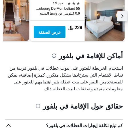
قبل
3 نجوم
جيد 7.9
الإقامة
55 Bis Faubourg De Montbeliard, بلفور, إقليم بلفور, فرنسا
يتضمن
0.9 كيلومتر عن وسط المدينة
المخطط
التالي
229 ﷼
1
عرض الصفقة
محور
Y
الذي
يعرض
أماكن للإقامة في بلفور
متوسط
سعر
غرفة
استخدم الخريطة للعثور على بيوت عطلات في بلفور قريبة من
نقاط الاهتمام التي سترتادها بشكل متكرر. كميزة إضافية، يمكن
للمستخدمين النقر على بيت عطلة يثير اهتمامهم للعثور على
معلومات مفيدة وصفقات لبيت العطلة ذلك.
حقائق حول الإقامة في بلفور
كم تبلغ تكلفة إيجارات العطلات في بلفور؟