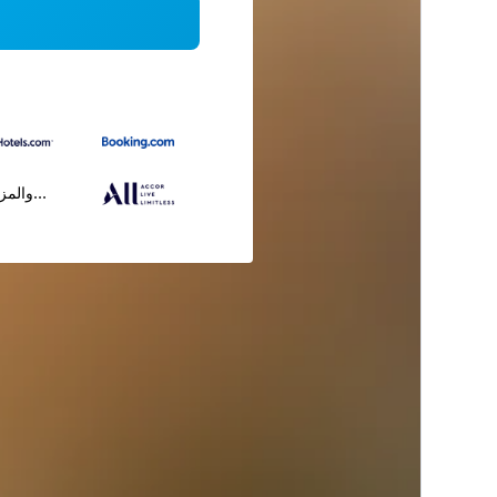
...والمز