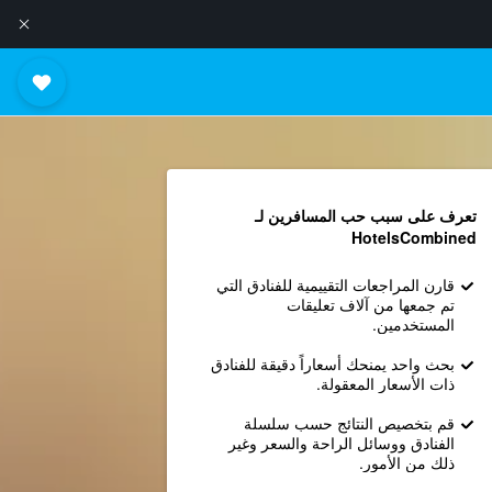
تعرف على سبب حب المسافرين لـ
HotelsCombined
قارن المراجعات التقييمية للفنادق التي
تم جمعها من آلاف تعليقات
المستخدمين.
بحث واحد يمنحك أسعاراً دقيقة للفنادق
ذات الأسعار المعقولة.
قم بتخصيص النتائج حسب سلسلة
الفنادق ووسائل الراحة والسعر وغير
ذلك من الأمور.