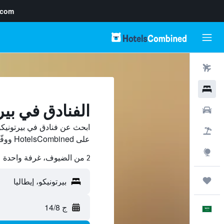
.com
رحلات طيران
فنادق
الفنادق في بير
سيارات
ابحث عن فنادق في بيرتونيكو
حزم العروض
على HotelsCombined ووفّر.
استكشاف
2 من الضيوف، غرفة واحدة
رحلات
ج 14/8
العَرَبِيَّة