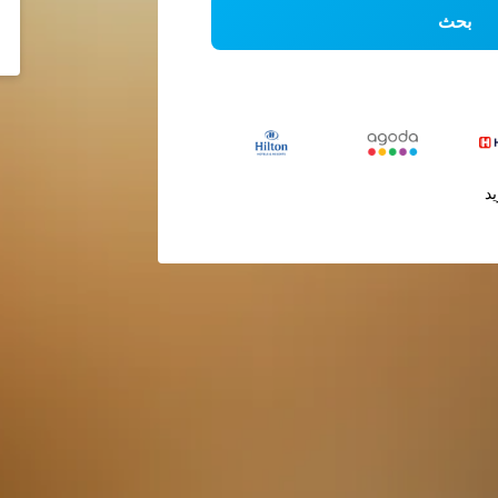
بحث
يد