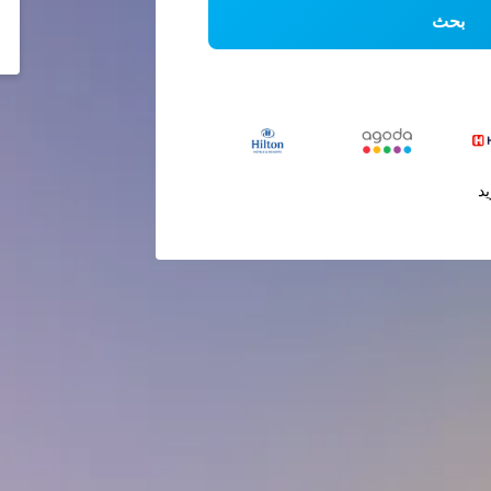
بحث
يد