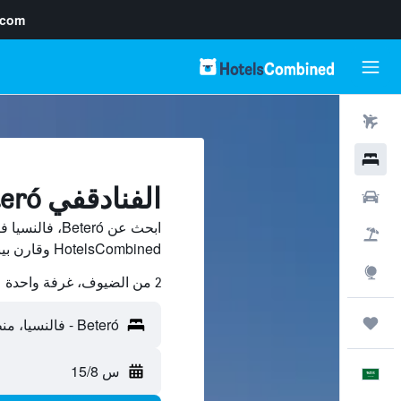
.com
رحلات طيران
فنادق
الفنادقفي Beteró, فالنسيا
سيارات
ابحث عن Beteró
حزم العروض
HotelsCombined وقارن بينها ووفّر.
استكشاف
2 من الضيوف، غرفة واحدة
رحلات
س 15/8
العَرَبِيَّة