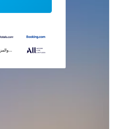
...والمز