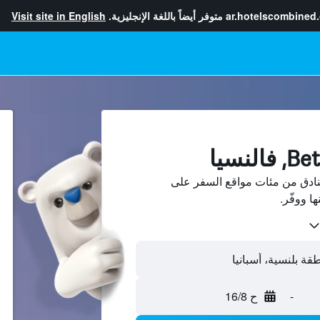
ar.hotelscombined
متوفر أيضاً باللغة الإنجليزية.
Visit site in English
، فالنسيا فنادق من مئات مواقع السفر على
-
ح 16/8