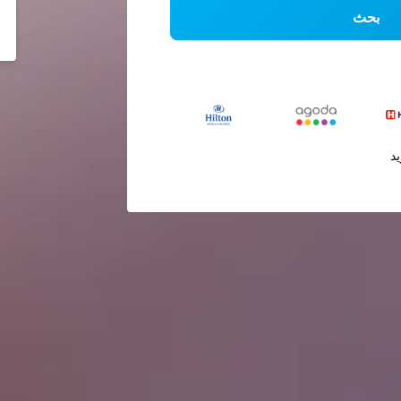
بحث
يد