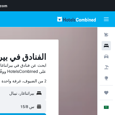
.com
رحلات طيران
فنادق
الفنادق في بيرا
سيارات
ابحث عن فنادق في بيراتناغا
حزم العروض
على HotelsCombined ووفّر.
استكشاف
2 من الضيوف، غرفة واحدة
رحلات
س 15/8
العَرَبِيَّة