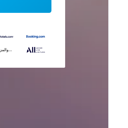
...والمز