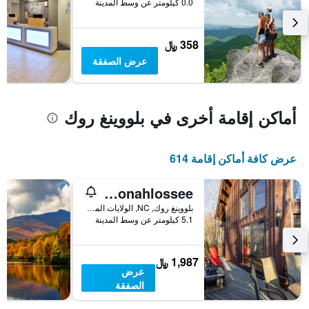
0.0 كيلومتر عن وسط المدينة
الذي
يعرض
متوسط
358 ﷼
سعر
غرفة
عرض الصفقة
أماكن إقامة أخرى في بلووينغ روك
عرض كافة أماكن إقامة 614
Great Escape at Yonahlossee
بلووينغ روك, NC, الولايات المتحدة الأميريكية
5.1 كيلومتر عن وسط المدينة
1,987 ﷼
عرض
الصفقة