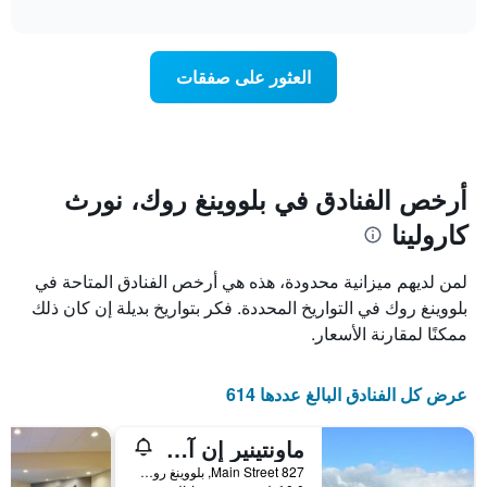
تغير
interactive
1
سعر
chart
محور
غرفة
Y
عند
العثور على صفقات
الذي
اقتراب
يعرض
تاريخ
متوسط
الإقامة
سعر
يتضمن
غرفة
المخطط
1
أرخص الفنادق في بلووينغ روك، نورث
محور
كارولينا
X
الذي
يعرض
لمن لديهم ميزانية محدودة، هذه هي أرخص الفنادق المتاحة في
عدد
بلووينغ روك في التواريخ المحددة. فكر بتواريخ بديلة إن كان ذلك
الأيام
ممكنًا لمقارنة الأسعار.
قبل
الإقامة
يتضمن
عرض كل الفنادق البالغ عددها 614
المخطط
التالي
1
ماونتينير إن آند لوج كابينز
محور
827 Main Street, بلووينغ روك, NC, الولايات المتحدة الأميريكية
Y