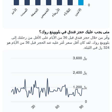
يعرض
bars.
0
الشهور.
الاثنين
الثلاثاء
الأربعاء
الخميس
الجمعة
السبت
الأحد
يتضمن
يعرض
المخطط
المخطط
End
التالي
of
التالي
interactive
1
متوسط
chart
محور
سعر
متى يجب عليك حجز فندق في بلووينغ روك؟
Y
غرفة
وفّر من خلال حجز فندق قبل 36 من الأيام على الأقل من رحلتك إلى
الذي
كل
بلووينغ روك. لقد كان أقل سعر عُثر عليه عند الحجز قبل 36 من الأيام هو
يعرض
يوم
324 ﷼ في الليلة.
متوسط
في
سعر
الأسبوع
3,600 ﷼
غرفة
يتضمن
Line
المخطط
Chart
graphic.
chart
1
with
2,400 ﷼
محور
90
X
data
الذي
points.
1,200 ﷼
يعرض
أيام
يعرض
الأسبوع.
المخطط
0
يتضمن
التالي
60
90
30
المخطط
كيفية
End
of
التالي