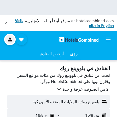
ar.hotelscombined.com
متوفر أيضاً باللغة الإنجليزية.
Visit
site in English
رؤى
أرخص الفنادق
الفنادق في بلووينغ روك
ابحث عن فنادق في بلووينغ روك من مئات مواقع السفر
وقارن بينها على HotelsCombined ووفّر.
2 من الضيوف، غرفة واحدة
بلووينغ روك، الولايات المتحدة الأميريكية
س 15/8
-
ح 16/8