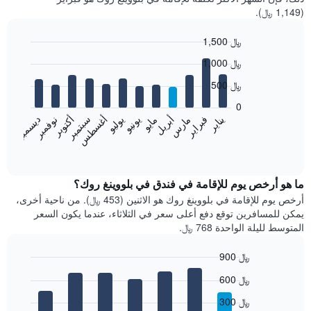
(1,149 ﷼).
1,500 ﷼
Bar
Chart
1,000 ﷼
graphic.
chart
with
500 ﷼
12
bars.
0
فبراير
مايو
أغسطس
نوفمبر
يناير
أبريل
يوليو
أكتوبر
مارس
يونيو
سبتمبر
ديسمبر
يعرض
المخطط
End
of
التالي
interactive
متوسط
chart
سعر
ما هو أرخص يوم للإقامة في فندق في بلووينغ روك؟
غرفة
أرخص يوم للإقامة في بلووينغ روك هو الاثنين (453 ﷼). من ناحية أخرى،
كل
يمكن للمسافرين توقع دفع أعلى سعر في الثلاثاء، عندما يكون السعر
شهر
المتوسط لليلة الواحدة 768 ﷼.
يتضمن
المخطط
900 ﷼
1
Bar
محور
Chart
600 ﷼
graphic.
chart
X
with
الذي
300 ﷼
7