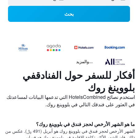
بحث
...والمزيد
أفكار للسفر حول الفنادقفي
بلووينغ روك
استخدم نصائح HotelsCombined التي تدعمها البيانات لمساعدتك
في العثور على فندقك التالي في بلووينغ روك.
ما هو الشهر الأرخص لحجز فندق في بلووينغ روك؟
الشهر الأرخص لحجز فندق في بلووينغ روك هو أبريل (491 ﷼). عكس من
ذلك، فإن الشهر الأكثر تكلفة للإقامة في بلووينغ روك هو فبراير