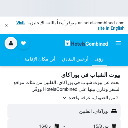
ar.hotelscombined.com
متوفر أيضاً باللغة الإنجليزية.
Visit
site in English
رؤى
أرخص الفنادق
أين مكان الإقامة
بيوت الشباب في بوراكاي
ابحث عن بيوت شباب في بوراكاي، الفلبين من مئات مواقع
السفر وقارن بينها على HotelsCombined ووفّر.
2 من الضيوف، غرفة واحدة
بوراكاي، الفلبين
س 15/8
-
ح 16/8