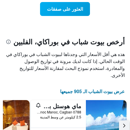
Y
عند
الذي
العثور على صفقات
اقتراب
يعرض
تاريخ
متوسط
الإقامة
سعر
يتضمن
غرفة
المخطط
1
أرخص بيوت شباب في بوراكاي، الفلبين
محور
X
هذه هي أقل الأسعار التي وجدناها لبيوت الشباب في بوراكاي في
الذي
يعرض
الوقت الحالي. إذا كانت لديك مرونة في تواريخ الوصول
عدد
والمغادرة، استخدم نموذج البحث لمقارنة الأسعار للتواريخ
الأيام
الأخرى.
قبل
الإقامة
يتضمن
عرض بيوت الشباب الـ 905 جميعها
المخطط
التالي
ماي هوستل بوراكاي
1
محور
0788 Manoc Manoc, Cagban, بوراكاي, الفلبين
Y
2.5 كيلومتر عن وسط المدينة
الذي
يعرض