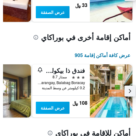
متوسط
33 ﷼
سعر
عرض الصفقة
غرفة
أماكن إقامة أخرى في بوراكاي
عرض كافة أماكن إقامة 905
فندق ذا بيكولو أوف بوراكاي
3 نجوم
ممتاز 8.7
Station 2 Barangay, Balabag Boracay, بوراكاي, الفلبين
0.2 كيلومتر عن وسط المدينة
108 ﷼
عرض الصفقة
أماكن للإقامة في بوراكاي