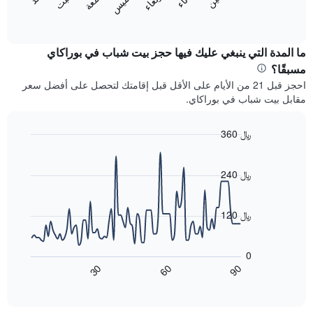
المخطط
المخطط
End
التالي
of
التالي
interactive
1
متوسط
chart
محور
سعر
ما المدة التي ينبغي عليك فيها حجز بيت شباب في بوراكاي
Y
غرفة
مسبقًا؟
الذي
كل
احجز قبل 21 من الأيام على الأقل قبل إقامتك لتحصل على أفضل سعر
يعرض
يوم
مقابل بيت شباب في بوراكاي.
متوسط
في
سعر
الأسبوع
غرفة
يتضمن
360 ﷼
المخطط
Line
Chart
1
graphic.
chart
محور
with
240 ﷼
X
90
data
الذي
points.
يعرض
120 ﷼
أيام
يعرض
الأسبوع.
المخطط
يتضمن
0
التالي
المخطط
90
30
60
كيفية
End
التالي
of
تغير
1
interactive
سعر
chart
محور
غرفة