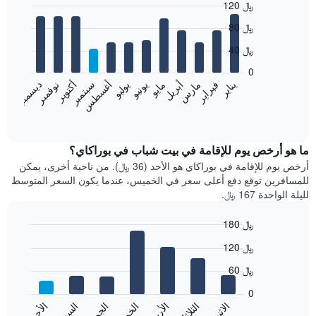
120 ﷼
Bar
Chart
80 ﷼
graphic.
chart
with
40 ﷼
12
bars.
0
نوفمبر
فبراير
مايو
أغسطس
يناير
أبريل
يوليو
أكتوبر
مارس
يونيو
سبتمبر
ديسمبر
يعرض
المخطط
End
of
التالي
interactive
متوسط
chart
سعر
ما هو أرخص يوم للإقامة في بيت شباب في بوراكاي؟
غرفة
أرخص يوم للإقامة في بوراكاي هو الأحد (36 ﷼). من ناحية أخرى، يمكن
كل
للمسافرين توقع دفع أعلى سعر في الخميس، عندما يكون السعر المتوسط
شهر
لليلة الواحدة 167 ﷼.
يتضمن
المخطط
180 ﷼
1
Bar
محور
Chart
120 ﷼
graphic.
chart
X
with
الذي
60 ﷼
7
يعرض
bars.
0
الشهور.
الاثنين
الثلاثاء
الأربعاء
الخميس
الجمعة
السبت
الأحد
يتضمن
يعرض