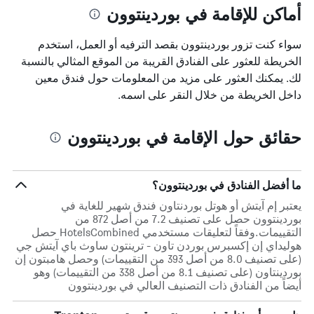
أماكن للإقامة في بوردينتوون
سواء كنت تزور بوردينتوون بقصد الترفيه أو العمل، استخدم
الخريطة للعثور على الفنادق القريبة من الموقع المثالي بالنسبة
لك. يمكنك العثور على مزيد من المعلومات حول فندق معين
داخل الخريطة من خلال النقر على اسمه.
حقائق حول الإقامة في بوردينتوون
ما أفضل الفنادق في بوردينتوون؟
يعتبر إم آيتش أو هوتل بوردنتاون فندق شهير للغاية في
بوردينتوون حصل على تصنيف 7.2 من أصل 872 من
التقييمات.وفقاً لتعليقات مستخدمي HotelsCombined حصل
هوليداي إن إكسبرس بوردن تاون - ترينتون ساوث باي آيتش جي
(على تصنيف 8.0 من أصل 393 من التقييمات) وحصل هامبتون إن
بوردينتاون (على تصنيف 8.1 من أصل 338 من التقييمات) وهو
أيضاً من الفنادق ذات التصنيف العالي في بوردينتوون