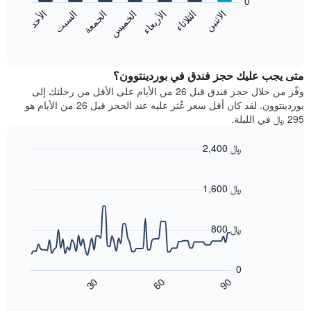
0
الشهور.
الاثنين
الثلاثاء
الأربعاء
الخميس
الجمعة
السبت
الأحد
يتضمن
يعرض
المخطط
المخطط
End
التالي
of
التالي
interactive
1
متوسط
chart
محور
سعر
متى يجب عليك حجز فندق في بوردينتوون؟
Y
غرفة
وفّر من خلال حجز فندق قبل 26 من الأيام على الأقل من رحلتك إلى
الذي
كل
بوردينتوون. لقد كان أقل سعر عُثر عليه عند الحجز قبل 26 من الأيام هو
يعرض
يوم
295 ﷼ في الليلة.
متوسط
في
سعر
الأسبوع
2,400 ﷼
غرفة
يتضمن
Line
المخطط
Chart
graphic.
chart
1
with
1,600 ﷼
محور
90
X
data
الذي
points.
800 ﷼
يعرض
أيام
يعرض
الأسبوع.
المخطط
0
يتضمن
التالي
60
90
30
المخطط
كيفية
End
of
التالي
تغير
interactive
1