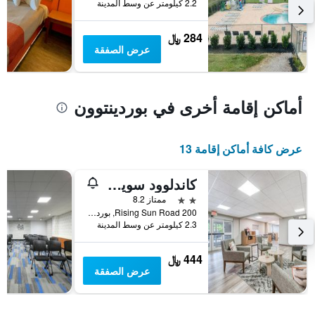
2.2 كيلومتر عن وسط المدينة
يعرض
متوسط
سعر
284 ﷼
غرفة
عرض الصفقة
أماكن إقامة أخرى في بوردينتوون
عرض كافة أماكن إقامة 13
كاندلوود سويتس بوردن تاون-ترنتون بي آيتش جي
2 نجمتين
ممتاز 8.2
200 Rising Sun Road, بوردينتوون, NJ, الولايات المتحدة الأميريكية
2.3 كيلومتر عن وسط المدينة
444 ﷼
عرض الصفقة