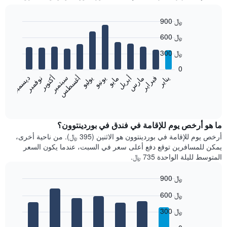
900 ﷼
Bar
Chart
600 ﷼
graphic.
chart
with
300 ﷼
12
bars.
0
فبراير
مايو
أغسطس
نوفمبر
يناير
أبريل
يوليو
أكتوبر
مارس
يونيو
سبتمبر
ديسمبر
يعرض
المخطط
End
of
التالي
interactive
متوسط
chart
سعر
ما هو أرخص يوم للإقامة في فندق في بوردينتوون؟
غرفة
أرخص يوم للإقامة في بوردينتوون هو الاثنين (395 ﷼). من ناحية أخرى،
كل
يمكن للمسافرين توقع دفع أعلى سعر في السبت، عندما يكون السعر
شهر
المتوسط لليلة الواحدة 735 ﷼.
يتضمن
المخطط
900 ﷼
1
Bar
محور
Chart
600 ﷼
graphic.
chart
X
with
الذي
300 ﷼
7
يعرض
bars.