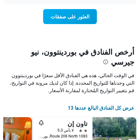
سعر
chart
محور
غرفة
Y
عند
العثور على صفقات
الذي
اقتراب
يعرض
تاريخ
متوسط
الإقامة
سعر
يتضمن
غرفة
المخطط
1
أرخص الفنادق في بوردينتوون، نيو
محور
جيرسي
X
الذي
يعرض
في الوقت الحالي، هذه هي الفنادق الأقل سعرًا في بوردينتوون
عدد
التي وجدناها للتواريخ المحددة. إذا كان لديك مرونة في التواريخ،
الأيام
قم بتغيير التواريخ المُختارة لمقارنة الأسعار.
قبل
الإقامة
يتضمن
عرض كل الفنادق البالغ عددها 13
المخطط
التالي
1
تاون إن
محور
2 نجمتين
لا بأس 5.3
Y
1083 Route 206 North, بوردينتوون, NJ, الولايات المتحدة الأميريكية
الذي