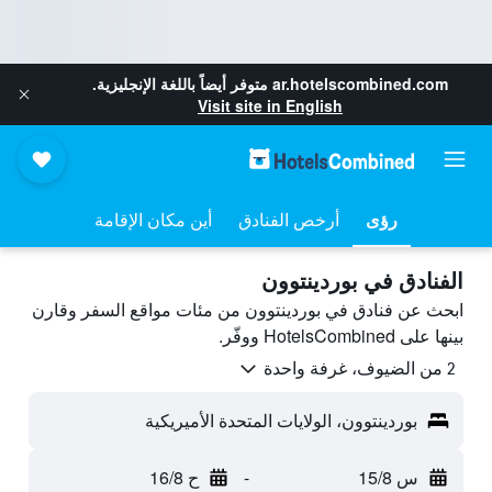
ar.hotelscombined.com
متوفر أيضاً باللغة الإنجليزية.
Visit site in English
رؤى
أرخص الفنادق
أين مكان الإقامة
الفنادق في بوردينتوون
ابحث عن فنادق في بوردينتوون من مئات مواقع السفر وقارن
بينها على HotelsCombined ووفّر.
2 من الضيوف، غرفة واحدة
بوردينتوون، الولايات المتحدة الأميريكية
س 15/8
-
ح 16/8