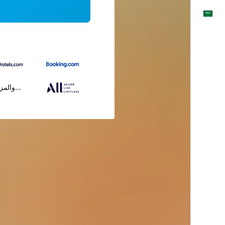
العَرَبِيَّة
...والمز