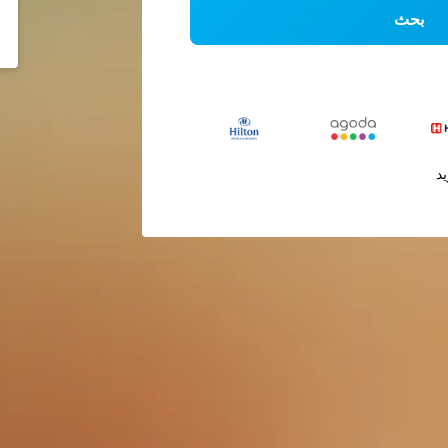
بحث
يد