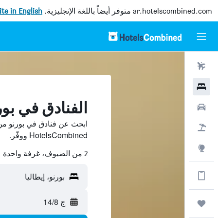
ar.hotelscombined.com
متوفر أيضاً باللغة الإنجليزية.
site in English
رحلات طيران
فنادق
الفنادق في بور
سيارات
ابحث عن فنادق في بورنو من
حزم العروض
HotelsCombined ووفّر.
استكشاف
2 من الضيوف، غرفة واحدة
الحصول على المزيد على التطبيق
بورنو، إيطاليا
ج 14/8
رحلات