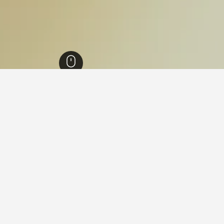
52,670
بورنو
45
في بورنو
 المبيت والإفطار بورنو
Via, بورنو, مقاطعة بريشا, إيطاليا