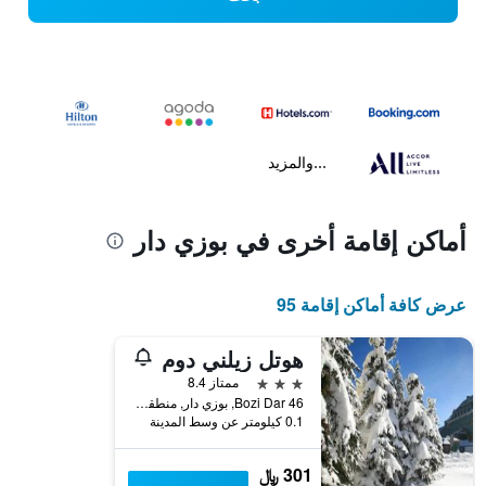
...والمزيد
أماكن إقامة أخرى في بوزي دار
عرض كافة أماكن إقامة 95
هوتل زيلني دوم
3 نجوم
ممتاز 8.4
Bozi Dar 46, بوزي دار, منطقة كارلوفي فاري, جمهورية التشيك
0.1 كيلومتر عن وسط المدينة
301 ﷼