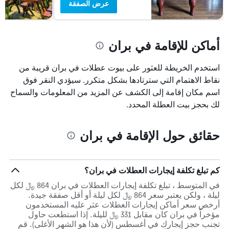
عرض الصفقة
أماكن للإقامة في بران
استخدم الخريطة للعثور على بيوت عطلات في بران قريبة من
نقاط الاهتمام التي سترتادها بشكل متكرر. سيؤدي النقر فوق
اسم مكان إقامة إلى الكشف عن المزيد من المعلومات والسماح
لك بحجز بيت العطلة المحدد.
حقائق حول الإقامة في بران
كم تبلغ تكلفة إيجارات العطلات في بران؟
في المتوسط ، تبلغ تكلفة إيجارات العطلات في بران 864 ﷼ لكل
ليلة ، ولكن يعتبر سعر 864 ﷼ لكل ليلة أو أقل صفقة جيدة.
أرخص سعر أماكن إيجارات العطلات عثر عليه المستخدمون
مؤخراً في بران كان مقابل 331 ﷼ لليلة. إذا استطعت حاول
تجنب حجز إيجارك في أغسطس (لأن هذا هو الشهر الأغلى). قم