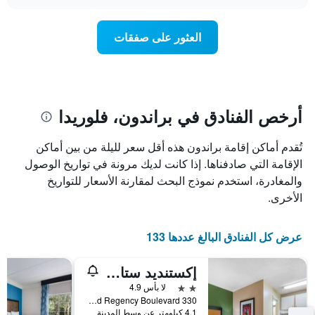
سعر
chart
محور
غرفة
Y
عند
العثور على صفقات
الذي
اقتراب
يعرض
تاريخ
متوسط
الإقامة
سعر
يتضمن
غرفة
المخطط
1
أرخص الفنادق في براندون، فلوريدا
محور
X
تُقدم أماكن إقامة براندون هذه أقل سعر لليلة من بين أماكن
الذي
يعرض
الإقامة التي صادفناها. إذا كانت لديك مرونة في تواريخ الوصول
عدد
والمغادرة، استخدم نموذج البحث لمقارنة الأسعار للتواريخ
الأيام
الأخرى.
قبل
الإقامة
يتضمن
عرض كل الفنادق البالغ عددها 133
المخطط
التالي
إكستنديد ستاي أمريكا سيلكت سويتس - تامبا - براندون
1
محور
2 نجمتين
لا بأس 4.9
Y
330 Grand Regency Boulevard, براندون, FL, الولايات المتحدة الأميريكية
الذي
4.1 كيلومتر عن وسط المدينة