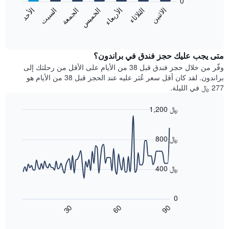
0
الشهور.
الاثنين
الثلاثاء
الأربعاء
الخميس
الجمعة
السبت
الأحد
يتضمن
يعرض
المخطط
المخطط
End
التالي
of
التالي
interactive
1
متوسط
chart
محور
سعر
متى يجب عليك حجز فندق في براندون؟
Y
غرفة
وفّر من خلال حجز فندق قبل 38 من الأيام على الأقل من رحلتك إلى
الذي
كل
براندون. لقد كان أقل سعر عُثر عليه عند الحجز قبل 38 من الأيام هو
يعرض
يوم
277 ﷼ في الليلة.
متوسط
في
سعر
الأسبوع
1,200 ﷼
غرفة
يتضمن
Line
المخطط
Chart
graphic.
chart
1
with
800 ﷼
محور
90
X
data
الذي
points.
400 ﷼
يعرض
أيام
يعرض
الأسبوع.
المخطط
0
يتضمن
التالي
60
90
30
المخطط
كيفية
End
of
التالي
تغير
interactive
1