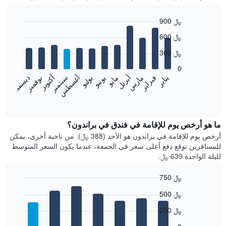
900 ﷼
Bar
Chart
600 ﷼
graphic.
chart
with
300 ﷼
12
bars.
0
فبراير
مايو
أغسطس
نوفمبر
يناير
أبريل
يوليو
أكتوبر
مارس
يونيو
سبتمبر
ديسمبر
يعرض
المخطط
End
of
التالي
interactive
متوسط
chart
سعر
ما هو أرخص يوم للإقامة في فندق في براندون؟
غرفة
أرخص يوم للإقامة في براندون هو الأحد (388 ﷼). من ناحية أخرى، يمكن
كل
للمسافرين توقع دفع أعلى سعر في الجمعة، عندما يكون السعر المتوسط
شهر
لليلة الواحدة 639 ﷼.
يتضمن
المخطط
750 ﷼
1
Bar
محور
Chart
500 ﷼
graphic.
chart
X
with
الذي
250 ﷼
7
يعرض
bars.