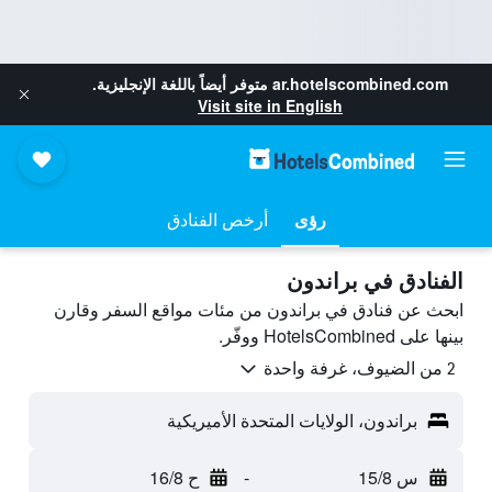
ar.hotelscombined.com
متوفر أيضاً باللغة الإنجليزية.
Visit site in English
رؤى
أرخص الفنادق
الفنادق في براندون
ابحث عن فنادق في براندون من مئات مواقع السفر وقارن
بينها على HotelsCombined ووفّر.
2 من الضيوف، غرفة واحدة
براندون، الولايات المتحدة الأميريكية
س 15/8
-
ح 16/8