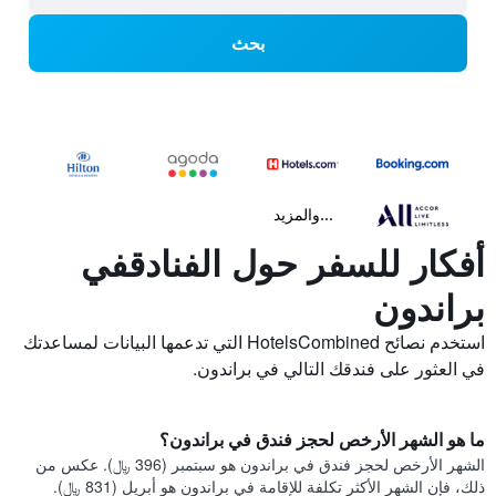
بحث
...والمزيد
أفكار للسفر حول الفنادقفي
براندون
استخدم نصائح HotelsCombined التي تدعمها البيانات لمساعدتك
في العثور على فندقك التالي في براندون.
ما هو الشهر الأرخص لحجز فندق في براندون؟
الشهر الأرخص لحجز فندق في براندون هو سبتمبر (396 ﷼). عكس من
ذلك، فإن الشهر الأكثر تكلفة للإقامة في براندون هو أبريل (831 ﷼).