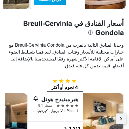
أسعار الفنادق في Breuil-Cervinia
Gondola
وجدنا الفنادق التالية بالقرب من Breuil-Cervinia Gondola مع
خيارات مختلفة للأسعار وفئات الفنادق. لقد قمنا بتسليط الضوء
على أماكن الإقامة الأكثر شهرة وفقًا لمستخدمينا بالإضافة إلى
أفضلها قيمة ضمن كل فئة فندق.
4 نجوم
4 نجوم أو أكثر
هيرميتيدج هوتل
5 نجوم
ممتاز 8.1
Via Piolet 1, برويل - كيرفينيا, إقليم فالي دا أوستا, إيطاليا
1,211 ﷼