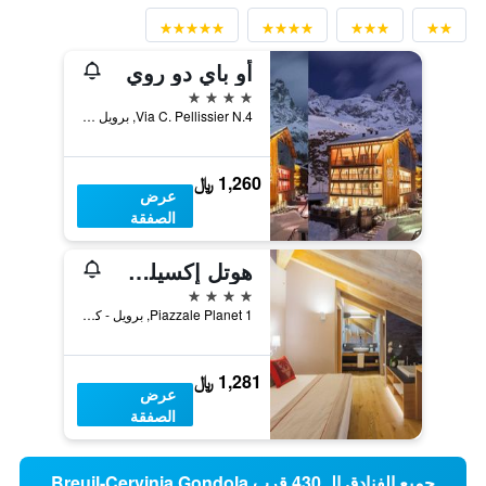
أو باي دو روي
4 نجوم
Via C. Pellissier N.4, برويل - كيرفينيا, إقليم فالي دا أوستا, إيطاليا
1,260 ﷼
عرض
الصفقة
هوتل إكسيلسيور بلانيت
4 نجوم
Piazzale Planet 1, برويل - كيرفينيا, إقليم فالي دا أوستا, إيطاليا
1,281 ﷼
عرض
الصفقة
جميع الفنادق الـ 430 قرب Breuil-Cervinia Gondola