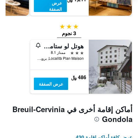
عرض
الصفقة
3 نجوم
3 نجوم
هوتل لو ستامبيكو
3 نجوم
ممتاز 8.1
Località Plan Maison, برويل - كيرفينيا, إقليم فالي دا أوستا, إيطاليا
486 ﷼
عرض الصفقة
أماكن إقامة أخرى في Breuil-Cervinia
Gondola
عرض كافة أماكن إقامة 430