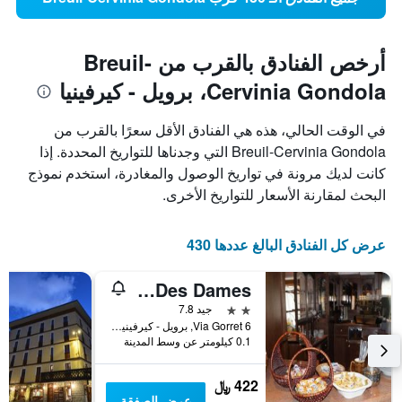
أرخص الفنادق بالقرب من Breuil-
Cervinia Gondola، برويل - كيرفينيا
في الوقت الحالي، هذه هي الفنادق الأقل سعرًا بالقرب من
Breuil-Cervinia Gondola التي وجدناها للتواريخ المحددة. إذا
كانت لديك مرونة في تواريخ الوصول والمغادرة، استخدم نموذج
البحث لمقارنة الأسعار للتواريخ الأخرى.
عرض كل الفنادق البالغ عددها 430
Chateau Des Dames
2 نجمتين
جيد 7.8
Via Gorret 6, برويل - كيرفينيا, إقليم فالي دا أوستا, إيطاليا
0.1 كيلومتر عن وسط المدينة
422 ﷼
عرض الصفقة