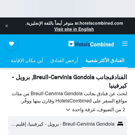
ar.hotelscombined.com
متوفر أيضاً باللغة الإنجليزية.
Visit site in English
أرخص الفنادق
أين مكان الإقامة
الفنادقبجانب Breuil-Cervinia Gondola, برويل -
كيرفينيا
ابحث عن فنادق بجانب Breuil-Cervinia Gondola من مئات
مواقع السفر على HotelsCombined وقارن بينها ووفّر.
2 من الضيوف، غرفة واحدة
Breuil-Cervinia Gondola - برويل - كيرفينيا، إقليم فالي دا أوستا، إيطاليا