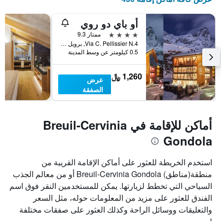
أو باي دو روي
4 نجوم
ممتاز 9.3
Via C. Pellissier N.4, برويل - كيرفينيا, إقليم فالي دا أوستا, إيطاليا
0.5 كيلومتر عن وسط المدينة
1,260 ﷼
عرض
الصفقة
أماكن للإقامة في Breuil-Cervinia
Gondola
استخدم الخريطة للعثور على أماكن الإقامة القريبة من
منطقة(مناطق) Breuil-Cervinia Gondola أو من معالم الجذب
السياحي التي تخطط لزيارتها. يمكن للمستخدمين النقر فوق اسم
الفندق للعثور على مزيد من المعلومات حوله، مثل السعر
والتعليقات ووسائل الراحة وكذلك العثور على صفقات مختلفة