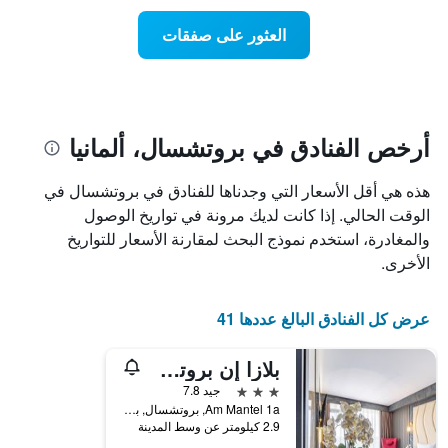
يتضمن
عطلة
المخطط
نهاية
العثور على صفقات
1
هذا
محور
الأسبوع
Y
الذي
الذي
عُثر
يعرض
عليه
متوسط
خلال
أرخص الفنادق في بروتشسال، ألمانيا
سعر
آخر
الغرفة
3
هذه هي أقل الأسعار التي وجدناها للفنادق في بروتشسال في
هذه
أيام
الليلة
الوقت الحالي. إذا كانت لديك مرونة في تواريخ الوصول
مع
الذي
التصنيف
والمغادرة، استخدم نموذج البحث لمقارنة الأسعار للتواريخ
عُثر
حسب
الأخرى.
عليه
النجوم
خلال
يتضمن
آخر
المخطط
عرض كل الفنادق البالغ عددها 41
3
1
أيام
محور
بلازا إن بروتشسال
X
الذي
3 نجوم
جيد 7.8
يعرض
Am Mantel 1a, بروتشسال, بادن - فورتمبيرغ, ألمانيا
فئات
2.9 كيلومتر عن وسط المدينة
الفنادق