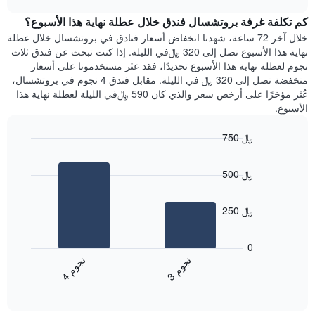
1
هذه
chart
محور
كم تكلفة غرفة بروتشسال فندق خلال عطلة نهاية هذا الأسبوع؟
الليلة
Y
الذي
خلال آخر 72 ساعة، شهدنا انخفاض أسعار فنادق في بروتشسال خلال عطلة
الذي
عُثر
نهاية هذا الأسبوع تصل إلى 320 ﷼في الليلة. إذا كنت تبحث عن فندق ثلاث
يعرض
عليه
نجوم لعطلة نهاية هذا الأسبوع تحديدًا، فقد عثر مستخدمونا على أسعار
متوسط
خلال
منخفضة تصل إلى 320 ﷼ في الليلة. مقابل فندق 4 نجوم في بروتشسال،
سعر
آخر
عُثر مؤخرًا على أرخص سعر والذي كان 590 ﷼في الليلة لعطلة نهاية هذا
غرفة
3
الأسبوع.
أيام
مع
750 ﷼
التصنيف
Bar
حسب
Chart
graphic.
chart
النجوم
500 ﷼
with
يتضمن
2
المخطط
bars.
1
250 ﷼
محور
يعرض
X
المخطط
0
التي
التالي
ن
م
ن
م
تعرض
متوسط
3
ج
و
4
ج
و
فئات
End
سعر
of
الفنادق
الغرفة
interactive
بالنجوم.
خلال
chart