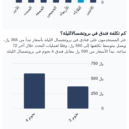
0
الشهور.
الاثنين
الثلاثاء
الأربعاء
الخميس
الجمعة
السبت
الأحد
يتضمن
يعرض
المخطط
المخطط
End
التالي
of
التالي
interactive
1
متوسط
chart
محور
سعر
كم تكلفة فندق في بروتشسالالليلة؟
Y
غرفة
عثر المستخدمون على فنادق في بروتشسال الليلة بأسعار تبدأ من 366 ﷼،
الذي
كل
ويصل متوسط تكلفتها إلى 560 ﷼، وفقًا لعمليات البحث خلال آخر 72
يعرض
يوم
ساعة. تبدأ الأسعار من 590 ﷼ مقابل فندق 4 نجوم في بروتشسال الليلة.
متوسط
في
سعر
الأسبوع
750 ﷼
غرفة
يتضمن
Bar
المخطط
Chart
graphic.
chart
1
500 ﷼
with
محور
2
X
bars.
الذي
250 ﷼
يعرض
يعرض
أيام
المخطط
0
الأسبوع.
التالي
ن
م
ن
م
يتضمن
متوسط
3
ج
و
4
ج
و
المخطط
End
سعر
of
التالي
الغرفة
interactive