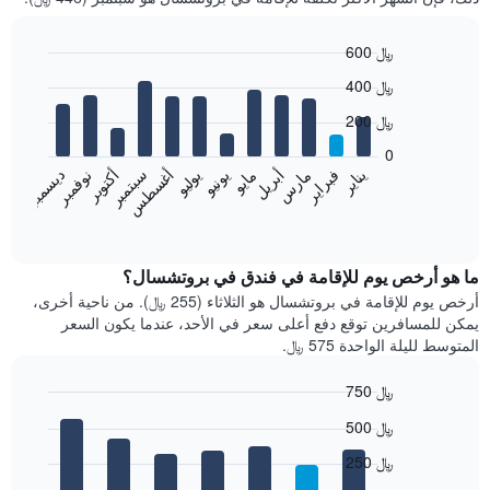
600 ﷼
Bar
Chart
400 ﷼
graphic.
chart
with
200 ﷼
12
bars.
0
فبراير
مايو
أغسطس
نوفمبر
يناير
أبريل
يوليو
أكتوبر
مارس
يونيو
سبتمبر
ديسمبر
يعرض
المخطط
End
of
التالي
interactive
متوسط
chart
سعر
ما هو أرخص يوم للإقامة في فندق في بروتشسال؟
غرفة
أرخص يوم للإقامة في بروتشسال هو الثلاثاء (255 ﷼). من ناحية أخرى،
كل
يمكن للمسافرين توقع دفع أعلى سعر في الأحد، عندما يكون السعر
شهر
المتوسط لليلة الواحدة 575 ﷼.
يتضمن
المخطط
750 ﷼
1
Bar
محور
Chart
500 ﷼
graphic.
chart
X
with
الذي
250 ﷼
7
يعرض
bars.