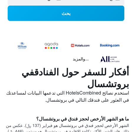
بحث
...والمزيد
أفكار للسفر حول الفنادقفي
بروتشسال
استخدم نصائح HotelsCombined التي تدعمها البيانات لمساعدتك
في العثور على فندقك التالي في بروتشسال.
ما هو الشهر الأرخص لحجز فندق في بروتشسال؟
الشهر الأرخص لحجز فندق في بروتشسال هو فبراير (137 ﷼). عكس من
ذلك، فإن الشهر الأكثر تكلفة للإقامة في بروتشسال هو سبتمبر (446 ﷼).