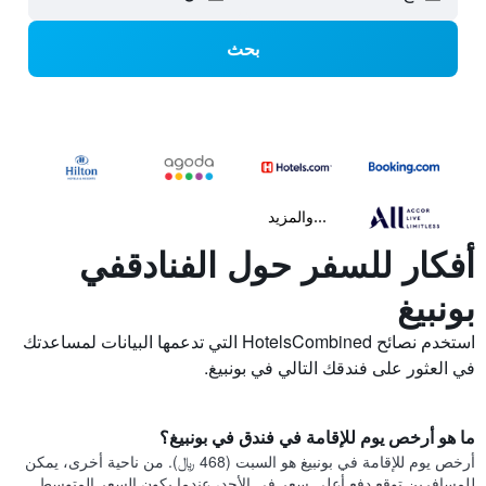
بحث
...والمزيد
أفكار للسفر حول الفنادقفي
بونبيغ
استخدم نصائح HotelsCombined التي تدعمها البيانات لمساعدتك
في العثور على فندقك التالي في بونبيغ.
ما هو أرخص يوم للإقامة في فندق في بونبيغ؟
أرخص يوم للإقامة في بونبيغ هو السبت (468 ﷼). من ناحية أخرى، يمكن
للمسافرين توقع دفع أعلى سعر في الأحد، عندما يكون السعر المتوسط