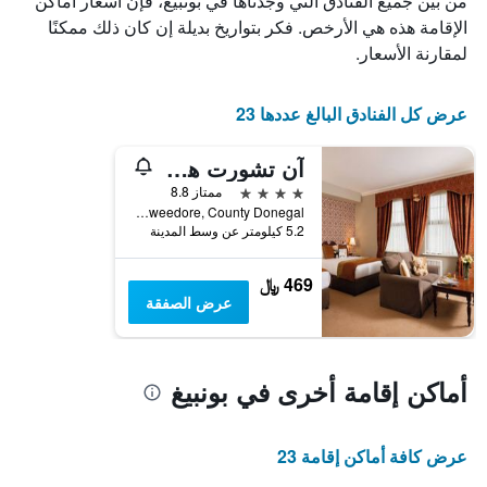
من بين جميع الفنادق التي وجدناها في بونبيغ، فإن أسعار أماكن
X
الذي
الإقامة هذه هي الأرخص. فكر بتواريخ بديلة إن كان ذلك ممكنًا
يعرض
لمقارنة الأسعار.
أيام
الأسبوع.
يتضمن
عرض كل الفنادق البالغ عددها 23
المخطط
التالي
آن تشورت هوتل
1
محور
4 نجوم
ممتاز 8.8
Y
Gweedore, County Donegal, بونبيغ, أيرلندا
الذي
5.2 كيلومتر عن وسط المدينة
يعرض
متوسط
469 ﷼
سعر
عرض الصفقة
غرفة
أماكن إقامة أخرى في بونبيغ
عرض كافة أماكن إقامة 23