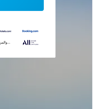
...والمز