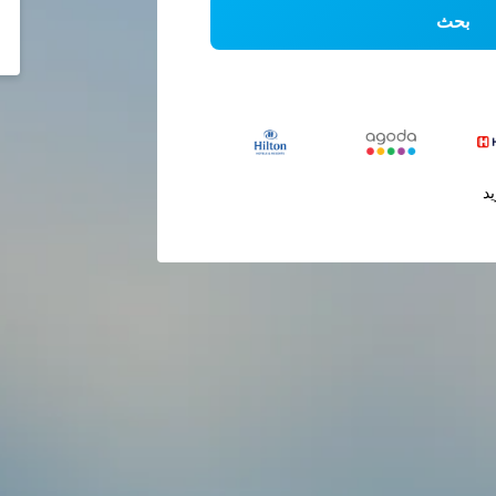
بحث
يد