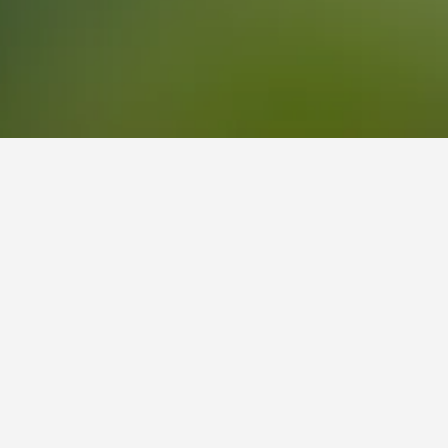
يعتبر Private Cottage At Lake Cumberland Resort- A Gated Lakefront Community أحد أشهر الفنادق في بيرنسايد (كنتاكي) وقد حصل على تصنيف لـ 51