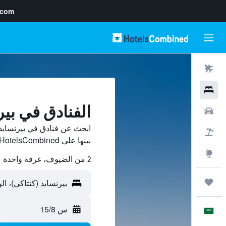
.com
رحلات طيران
فنادق
الفنادق في بير
سيارات
ابحث عن فنادق في بيرنسايد
حزم العروض
بينها على HotelsCombined ووفّر.
استكشاف
2 من الضيوف، غرفة واحدة
رحلات
س 15/8
العَرَبِيَّة