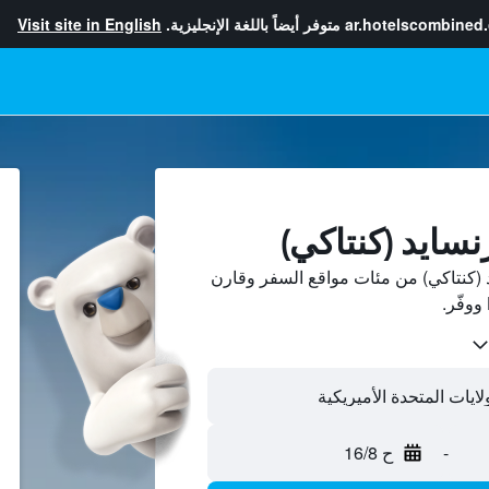
ar.hotelscombined
متوفر أيضاً باللغة الإنجليزية.
Visit site in English
نسايد (كنتاكي)
 (كنتاكي) من مئات مواقع السفر وقارن
-
ح 16/8