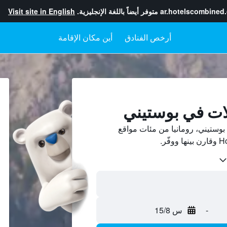
ar.hotelscombined
متوفر أيضاً باللغة الإنجليزية.
Visit site in English
أرخص الفنادق
أين مكان الإقامة
ات في بوستيني
وستيني، رومانيا من مئات مواقع
-
س 15/8