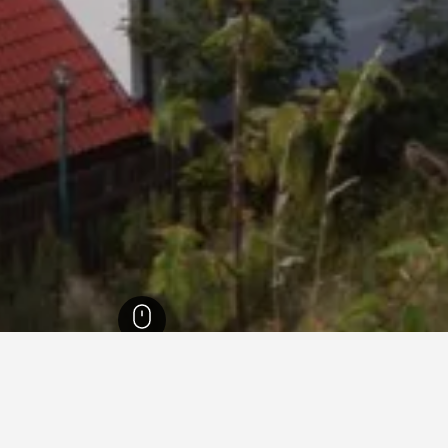
اهوفا
1,739
بوستيني
461
بوستيني
282