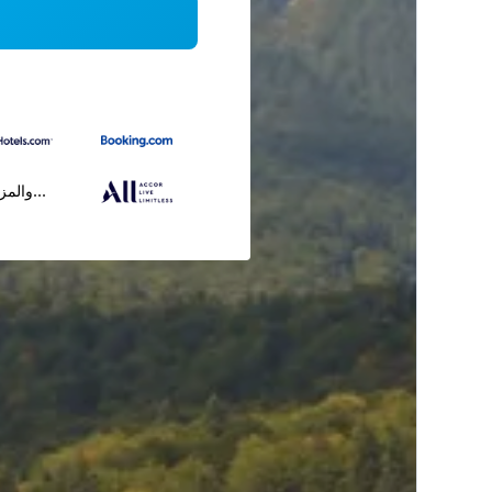
...والمز