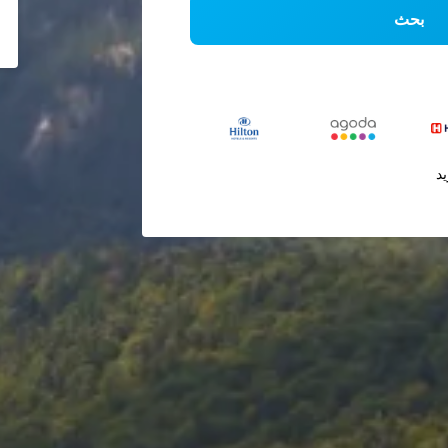
بحث
يد