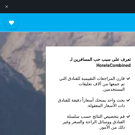
تعرف على سبب حب المسافرين لـ
HotelsCombined
قارن المراجعات التقييمية للفنادق التي
تم جمعها من آلاف تعليقات
المستخدمين.
بحث واحد يمنحك أسعاراً دقيقة للفنادق
ذات الأسعار المعقولة.
قم بتخصيص النتائج حسب سلسلة
الفنادق ووسائل الراحة والسعر وغير
ذلك من الأمور.