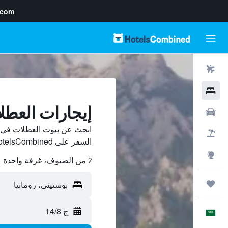
.com
رحلات طيران
فنادق
إيجارات العطل
سيارات
ابحث عن بيوت العطلات في ب
حزم العروض
السفر على HotelsCombined وقارن بينها ووفّر.
استكشاف
2 من الضيوف، غرفة واحدة
رحلات
ج 14/8
العَرَبِيَّة