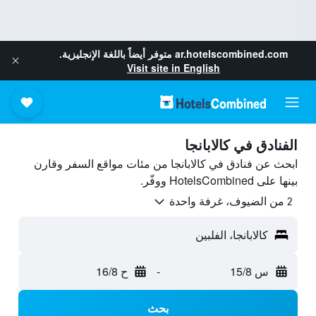
ar.hotelscombined.com
متوفر أيضاً باللغة الإنجليزية.
Visit site in English
الفنادق في كالابانجا
ابحث عن فنادق في كالابانجا من مئات مواقع السفر وقارن
بينها على HotelsCombined ووفّر.
2 من الضيوف، غرفة واحدة
كالابانجا، الفلبين
س 15/8
-
ح 16/8
بحث