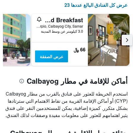
1
عرض كل الفنادق البالغ عددها 23
محور
Y
S & R Bed And Breakfast
الذي
يعرض
P2 Maharlika Highway, Brgy San Policarpio, Calbayog City, Samar, كالبايوج, الفلبين
3.0 كيلومتر عن وسط المدينة
متوسط
سعر
غرفة
66 ﷼
عرض الصفقة
أماكن للإقامة في مطار Calbayog
استخدم الخريطة للعثور على فنادق بالقرب من مطار Calbayog
(CYP) أو أماكن الإقامة القريبة من نقاط الاهتمام التي سترتادها
بشكل متكرر. كميزة إضافية، يمكن للمستخدمين النقر على فندق
يثير اهتمامهم للعثور على معلومات مفيدة وصفقات لذلك الفندق.