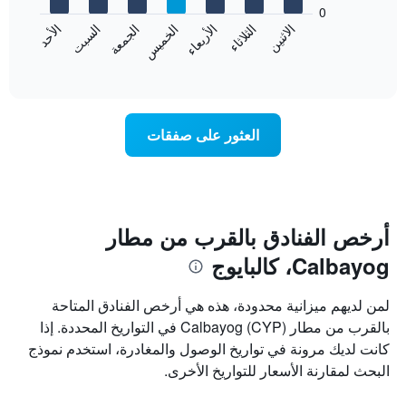
bars.
0
الشهور.
الاثنين
الثلاثاء
الأربعاء
الخميس
الجمعة
السبت
الأحد
يتضمن
يعرض
المخطط
المخطط
End
التالي
of
التالي
interactive
1
متوسط
chart
محور
سعر
Y
غرفة
العثور على صفقات
الذي
كل
يعرض
يوم
متوسط
في
سعر
الأسبوع
غرفة
يتضمن
المخطط
أرخص الفنادق بالقرب من مطار
1
Calbayog، كالبايوج
محور
X
الذي
لمن لديهم ميزانية محدودة، هذه هي أرخص الفنادق المتاحة
يعرض
بالقرب من مطار Calbayog (CYP) في التواريخ المحددة. إذا
أيام
كانت لديك مرونة في تواريخ الوصول والمغادرة، استخدم نموذج
الأسبوع.
يتضمن
البحث لمقارنة الأسعار للتواريخ الأخرى.
المخطط
التالي