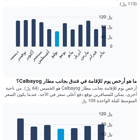
(113 ﷼).
120 ﷼
Bar
Chart
80 ﷼
graphic.
chart
with
40 ﷼
12
bars.
0
فبراير
مايو
أغسطس
نوفمبر
يناير
أبريل
يوليو
أكتوبر
مارس
يونيو
سبتمبر
ديسمبر
يعرض
المخطط
End
of
التالي
interactive
متوسط
chart
سعر
ما هو أرخص يوم للإقامة في فندق بجانب مطار Calbayog؟
غرفة
أرخص يوم للإقامة بجانب مطار Calbayog هو الخميس (64 ﷼). من ناحية
كل
أخرى، يمكن للمسافرين توقع دفع أعلى سعر في الأحد، عندما يكون السعر
شهر
المتوسط لليلة الواحدة 105 ﷼.
يتضمن
المخطط
120 ﷼
1
Bar
محور
Chart
80 ﷼
graphic.
chart
X
with
الذي
40 ﷼
7
يعرض