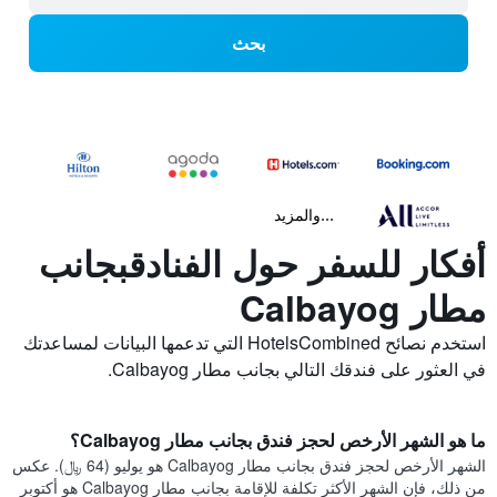
بحث
...والمزيد
أفكار للسفر حول الفنادقبجانب
مطار Calbayog
استخدم نصائح HotelsCombined التي تدعمها البيانات لمساعدتك
في العثور على فندقك التالي بجانب مطار Calbayog.
ما هو الشهر الأرخص لحجز فندق بجانب مطار Calbayog؟
الشهر الأرخص لحجز فندق بجانب مطار Calbayog هو يوليو (64 ﷼). عكس
من ذلك، فإن الشهر الأكثر تكلفة للإقامة بجانب مطار Calbayog هو أكتوبر