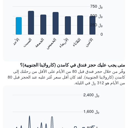
1
750 ﷼
محور
X
Bar
Chart
500 ﷼
graphic.
الذي
chart
with
يعرض
250 ﷼
7
الشهور.
bars.
يتضمن
0
المخطط
الاثنين
الثلاثاء
الأربعاء
الخميس
الجمعة
السبت
الأحد
يعرض
التالي
المخطط
End
1
of
التالي
محور
interactive
متوسط
chart
Y
سعر
متى يجب عليك حجز فندق في كامدن (كارولاينا الجنوبية)؟
الذي
غرفة
وفّر من خلال حجز فندق قبل 80 من الأيام على الأقل من رحلتك إلى
يعرض
كل
كامدن (كارولاينا الجنوبية). لقد كان أقل سعر عُثر عليه عند الحجز قبل 80
متوسط
يوم
سعر
من الأيام هو 312 ﷼ في الليلة.
في
غرفة
الأسبوع
2,400 ﷼
يتضمن
Line
المخطط
Chart
graphic.
chart
1
with
1,600 ﷼
محور
90
X
data
الذي
points.
800 ﷼