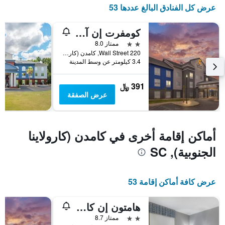
عرض كل الفنادق البالغ عددها 53
المخطط
التالي
1
كومفرت إن آند سويتس كامدن
محور
2 نجمتين
ممتاز 8.0
Y
220 Wall Street, كامدن (كارولاينا الجنوبية), SC, الولايات المتحدة الأميريكية
الذي
3.4 كيلومتر عن وسط المدينة
يعرض
متوسط
سعر
391 ﷼
غرفة
عرض الصفقة
أماكن إقامة أخرى في كامدن (كارولاينا
الجنوبية), SC
عرض كافة أماكن إقامة 53
هامتون إن كامدن
2 نجمتين
ممتاز 8.7