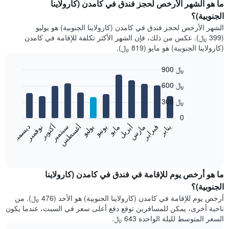
ما هو الشهر الأرخص لحجز فندق في كامدن (كارولاينا
الجنوبية)؟
الشهر الأرخص لحجز فندق في كامدن (كارولاينا الجنوبية) هو يوليو
(399 ﷼). عكس من ذلك، فإن الشهر الأكثر تكلفة للإقامة في كامدن
(كارولاينا الجنوبية) هو مايو (819 ﷼).
900 ﷼
Bar
Chart
600 ﷼
graphic.
chart
with
300 ﷼
12
bars.
0
فبراير
مايو
أغسطس
نوفمبر
يناير
أبريل
يوليو
أكتوبر
مارس
يونيو
سبتمبر
ديسمبر
يعرض
المخطط
End
of
التالي
interactive
متوسط
chart
سعر
ما هو أرخص يوم للإقامة في فندق في كامدن (كارولاينا
غرفة
الجنوبية)؟
كل
أرخص يوم للإقامة في كامدن (كارولاينا الجنوبية) هو الأحد (476 ﷼). من
شهر
ناحية أخرى، يمكن للمسافرين توقع دفع أعلى سعر في السبت، عندما يكون
يتضمن
السعر المتوسط لليلة الواحدة 643 ﷼.
المخطط