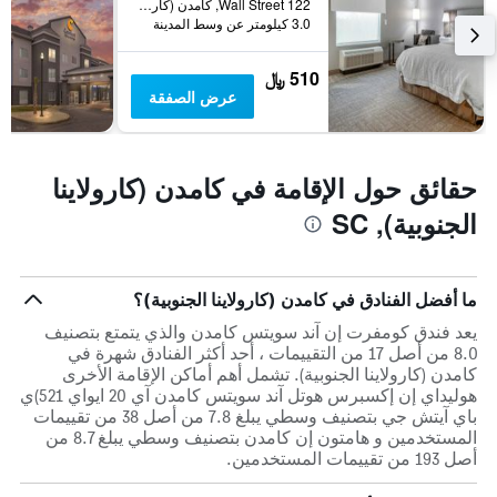
122 Wall Street, كامدن (كارولاينا الجنوبية), SC, الولايات المتحدة الأميريكية
3.0 كيلومتر عن وسط المدينة
510 ﷼
عرض الصفقة
حقائق حول الإقامة في كامدن (كارولاينا
الجنوبية), SC
ما أفضل الفنادق في كامدن (كارولاينا الجنوبية)؟
يعد فندق كومفرت إن آند سويتس كامدن والذي يتمتع بتصنيف
8.0 من أصل 17 من التقييمات ، أحد أكثر الفنادق شهرة في
كامدن (كارولاينا الجنوبية). تشمل أهم أماكن الإقامة الأخرى
هوليداي إن إكسبرس هوتل آند سويتس كامدن آي 20 ايواي 521)ي
باي آيتش جي بتصنيف وسطي يبلغ 7.8 من أصل 38 من تقييمات
المستخدمين و هامتون إن كامدن بتصنيف وسطي يبلغ 8.7 من
أصل 193 من تقييمات المستخدمين.