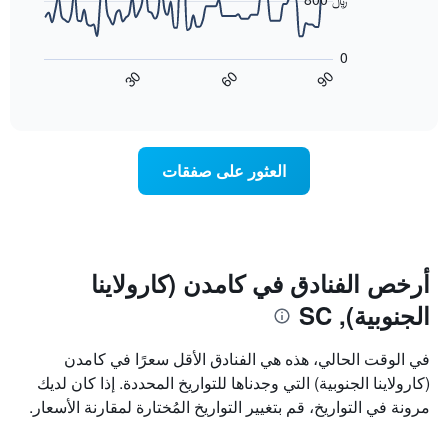
يعرض
أيام
يعرض
الأسبوع.
المخطط
0
يتضمن
التالي
60
90
30
المخطط
كيفية
End
of
التالي
تغير
interactive
1
سعر
chart
محور
غرفة
Y
عند
العثور على صفقات
الذي
اقتراب
يعرض
تاريخ
متوسط
الإقامة
سعر
يتضمن
غرفة
المخطط
1
أرخص الفنادق في كامدن (كارولاينا
محور
الجنوبية), SC
X
الذي
يعرض
في الوقت الحالي، هذه هي الفنادق الأقل سعرًا في كامدن
عدد
(كارولاينا الجنوبية) التي وجدناها للتواريخ المحددة. إذا كان لديك
الأيام
مرونة في التواريخ، قم بتغيير التواريخ المُختارة لمقارنة الأسعار.
قبل
الإقامة
يتضمن