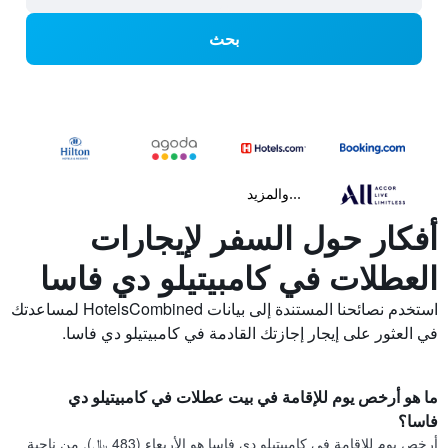
بحث
...والمزيد
أفكار حول السفر لإيجارات
العطلات في كامبيتيلو دي فاسا
استخدم نصائحنا المستندة إلى بيانات HotelsCombined لمساعدتك
في العثور على إيجار إجازتك القادمة في كامبيتيلو دي فاسا.
ما هو أرخص يوم للإقامة في بيت عطلات في كامبيتيلو دي
فاسا؟
أرخص يوم للإقامة في كامبيتيلو دي فاسا هو الأربعاء (483 ﷼). من ناحية