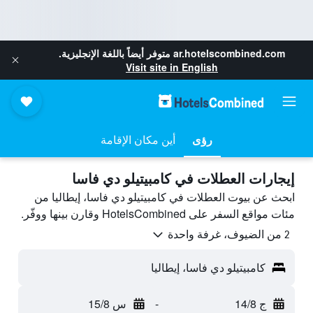
ar.hotelscombined.com
متوفر أيضاً باللغة الإنجليزية.
Visit site in English
رؤى
أين مكان الإقامة
إيجارات العطلات في كامبيتيلو دي فاسا
ابحث عن بيوت العطلات في كامبيتيلو دي فاسا، إيطاليا من
مئات مواقع السفر على HotelsCombined وقارن بينها ووفّر.
2 من الضيوف، غرفة واحدة
كامبيتيلو دي فاسا، إيطاليا
ج 14/8
-
س 15/8