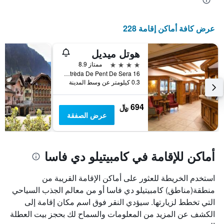
محور
X
الذي
عرض كافة أماكن إقامة 228
يعرض
أيام
الأسبوع.
هوتل ميديل
يتضمن
4 نجوم
ممتاز 8.9
المخطط
Strèda De Pent De Sera 16, كامبيتيلو دي فاسا, مقاطعة ترينتو, إيطاليا
التالي
0.3 كيلومتر عن وسط المدينة
1
محور
694 ﷼
Y
عرض الصفقة
الذي
يعرض
متوسط
سعر
أماكن للإقامة في كامبيتيلو دي فاسا
غرفة
استخدم الخريطة للعثور على أماكن الإقامة القريبة من
منطقة(مناطق) كامبيتيلو دي فاسا أو من معالم الجذب السياحي
التي تخطط لزيارتها. سيؤدي النقر فوق اسم مكان إقامة إلى
الكشف عن المزيد من المعلومات والسماح لك بحجز بيت العطلة