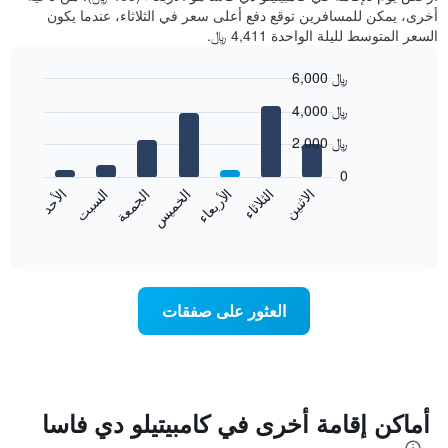
أخرى، يمكن للمسافرين توقع دفع أعلى سعر في الثلاثاء، عندما يكون
السعر المتوسط لليلة الواحدة 4,411 ﷼.
6,000 ﷼
Bar
Chart
4,000 ﷼
graphic.
chart
with
2,000 ﷼
7
bars.
0
الاثنين
الخميس
الأحد
الأربعاء
السبت
الثلاثاء
الجمعة
يعرض
المخطط
End
of
التالي
interactive
متوسط
chart
سعر
غرفة
العثور على صفقات
كل
يوم
في
الأسبوع
يتضمن
المخطط
أماكن إقامة أخرى في كامبيتيلو دي فاسا
1