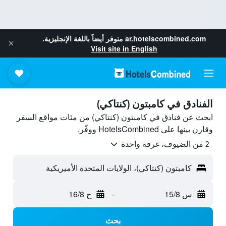
ar.hotelscombined.com
متوفر أيضاً باللغة الإنجليزية.
Visit site in English
الفنادق في كامبتون (كنتاكي)
ابحث عن فنادق في كامبتون (كنتاكي) من مئات مواقع السفر
وقارن بينها على HotelsCombined ووفّر.
2 من الضيوف، غرفة واحدة
كامبتون (كنتاكي)، الولايات المتحدة الأميريكية
س 15/8
-
ح 16/8
بحث