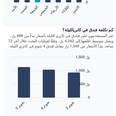
0
الشهور.
الجمعة
الخميس
الأربعاء
الثلاثاء
الاثنين
الأحد
السبت
يتضمن
يعرض
المخطط
المخطط
End
التالي
of
التالي
interactive
1
متوسط
chart
محور
سعر
كم تكلفة فندق في كابريالليلة؟
Y
غرفة
عثر المستخدمون على فنادق في كابري الليلة بأسعار تبدأ من 688 ﷼،
الذي
كل
ويصل متوسط تكلفتها إلى 4,242 ﷼، وفقًا لعمليات البحث خلال آخر 72
يعرض
يوم
ساعة. تبدأ الأسعار من 1,049 ﷼ مقابل فندق 4 نجوم في كابري الليلة.
متوسط
في
سعر
الأسبوع
1,500 ﷼
غرفة
يتضمن
Bar
المخطط
Chart
graphic.
chart
1
1,000 ﷼
with
محور
3
X
bars.
الذي
500 ﷼
يعرض
يعرض
أيام
المخطط
0
الأسبوع.
التالي
ن
م
ن
م
ن
م
يتضمن
متوسط
4
ج
و
3
ج
و
5
ج
و
المخطط
End
سعر
of
التالي
الغرفة
interactive