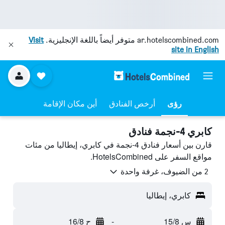
ar.hotelscombined.com
متوفر أيضاً باللغة الإنجليزية.
Visit
site in English
رؤى
أرخص الفنادق
أين مكان الإقامة
كابري 4-نجمة فنادق
قارن بين أسعار فنادق 4-نجمة في كابري، إيطاليا من مئات
مواقع السفر على HotelsCombined.
2 من الضيوف، غرفة واحدة
كابري، إيطاليا
س 15/8
-
ح 16/8