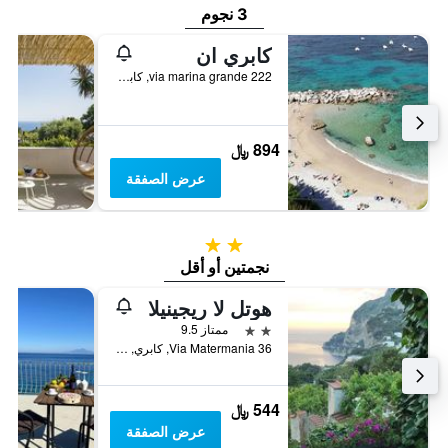
3 نجوم
كابري ان
via marina grande 222, كابري, مقاطعة نابولي, إيطاليا
894 ﷼
عرض الصفقة
2 نجمتين
نجمتين أو أقل
هوتل لا ريجينيلا
2 نجمتين
ممتاز 9.5
Via Matermania 36, كابري, مقاطعة نابولي, إيطاليا
544 ﷼
عرض الصفقة