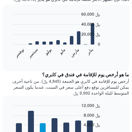
60,000 ﷼
Bar
Chart
40,000 ﷼
graphic.
chart
with
20,000 ﷼
12
bars.
0
مايو
نوفمبر
مارس
سبتمبر
يناير
يوليو
يعرض
المخطط
End
of
التالي
interactive
متوسط
chart
سعر
ما هو أرخص يوم للإقامة في فندق في كابري؟
غرفة
أرخص يوم للإقامة في كابري هو الجمعة (4,845 ﷼). من ناحية أخرى،
كل
يمكن للمسافرين توقع دفع أعلى سعر في السبت، عندما يكون السعر
شهر
المتوسط لليلة الواحدة 9,992 ﷼.
يتضمن
المخطط
12,000 ﷼
1
Bar
محور
Chart
8,000 ﷼
graphic.
chart
X
with
الذي
4,000 ﷼
7
يعرض
bars.