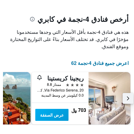
يتضمن
بالنجوم.
يتضمن
المخطط
1
المخطط
أرخص فنادق 4-نجمة في كابري
1
محور
X
محور
هذه هي فنادق 4-نجمة بأقل الأسعار التي وجدها مستخدمونا
Y
الذي
الذي
يعرض
مؤخرًا في كابري. قد تختلف الأسعار بناءً على التواريخ المختارة
عدد
يعرض
وموقع الفندق.
الأيام
متوسط
قبل
سعر
غرفة
الإقامة
اعرض جميع فنادق 4-نجمة 62
في
يتضمن
عطلة
المخطط
ريجينا كريستينا
نهاية
التالي
1
هذا
4 نجوم
ممتاز 8.8
محور
الأسبوع
Via Federico Serena, 20, كابري, مقاطعة نابولي, إيطاليا
Y
خلال
0.0 كيلومتر عن وسط المدينة
آخر
الذي
3
يعرض
703 ﷼
أيام
متوسط
عرض الصفقة
سعر
غرفة