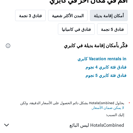
أقم في مكان آخر في كابري
أمكان إقامة بديلة
المدن الأكثر شعبية
فنادق 3 نجمة
فنادق 5 نجمة
فنادق في كامبانيا
فكّر بأمكان إقامة بديلة في كابري
Vacation rentals in كابري
فنادق فئة كابري 4 نجوم
فنادق فئة كابري 5 نجوم
*
يحاول HotelsCombined بشكل دائم الحصول على الأسعار الدقيقة، ولكن
لا يمكن ضمان الأسعار
.
إليك السبب:
HotelsCombined ليس البائع