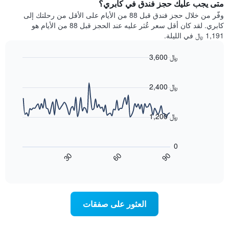
يتضمن
متى يجب عليك حجز فندق في كابري؟
عطلة
المخطط
نهاية
وفّر من خلال حجز فندق قبل 88 من الأيام على الأقل من رحلتك إلى
1
هذا
كابري. لقد كان أقل سعر عُثر عليه عند الحجز قبل 88 من الأيام هو
محور
الأسبوع
1,191 ﷼ في الليلة.
Y
الذي
الذي
عُثر
3,600 ﷼
يعرض
عليه
متوسط
Line
Chart
خلال
graphic.
chart
سعر
آخر
with
2,400 ﷼
الغرفة
3
90
هذه
أيام
data
الليلة
points.
مع
1,200 ﷼
الذي
التصنيف
عُثر
حسب
يعرض
عليه
النجوم
المخطط
0
خلال
التالي
يتضمن
60
90
30
آخر
كيفية
المخطط
End
3
of
1
تغير
interactive
أيام
سعر
محور
chart
X
غرفة
عند
الذي
العثور على صفقات
يعرض
اقتراب
تاريخ
فئات
الإقامة
الفنادق