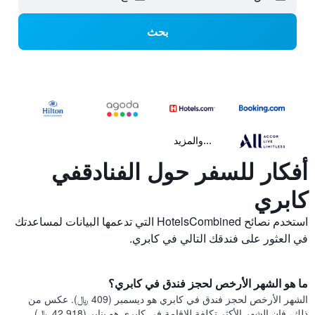
بحث
...والمزيد
أفكار للسفر حول الفنادقفي
كابري
استخدم نصائح HotelsCombined التي تدعمها البيانات لمساعدتك
في العثور على فندقك التالي في كابري.
ما هو الشهر الأرخص لحجز فندق في كابري؟
الشهر الأرخص لحجز فندق في كابري هو ديسمبر (409 ﷼). عكس من
ذلك، فإن الشهر الأكثر تكلفة للإقامة في كابري هو يناير (42,918 ﷼).