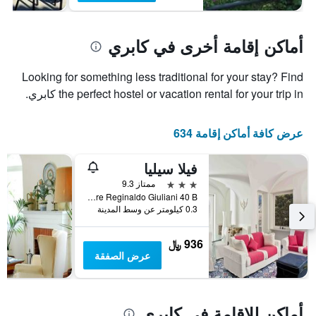
أماكن إقامة أخرى في كابري
Looking for something less traditional for your stay? Find
the perfect hostel or vacation rental for your trip in كابري.
عرض كافة أماكن إقامة 634
فيلا سيليا
3 نجوم
ممتاز 9.3
Via Padre Reginaldo Giuliani 40 B, كابري, مقاطعة نابولي, إيطاليا
0.3 كيلومتر عن وسط المدينة
936 ﷼
عرض الصفقة
أماكن للإقامة في كابري