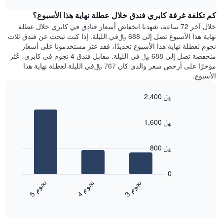
1
هذه
chart
محور
كم تكلفة غرفة كابري فندق خلال عطلة نهاية هذا الأسبوع؟
الليلة
Y
الذي
خلال آخر 72 ساعة، شهدنا انخفاض أسعار فنادق في كابري خلال عطلة
الذي
عُثر
نهاية هذا الأسبوع تصل إلى 688 ﷼في الليلة. إذا كنت تبحث عن فندق ثلاث
يعرض
عليه
نجوم لعطلة نهاية هذا الأسبوع تحديدًا، فقد عثر مستخدمونا على أسعار
متوسط
خلال
منخفضة تصل إلى 688 ﷼ في الليلة. مقابل فندق 4 نجوم في كابري، عُثر
سعر
آخر
مؤخرًا على أرخص سعر والذي كان 767 ﷼في الليلة لعطلة نهاية هذا
غرفة
3
الأسبوع.
أيام
مع
2,400 ﷼
التصنيف
Bar
حسب
Chart
graphic.
chart
النجوم
1,600 ﷼
with
يتضمن
3
المخطط
bars.
1
800 ﷼
محور
يعرض
X
المخطط
0
التي
التالي
ن
م
ن
م
ن
م
تعرض
متوسط
4
ج
و
3
ج
و
5
ج
و
فئات
End
سعر
of
الفنادق
الغرفة
interactive
بالنجوم.
خلال
chart