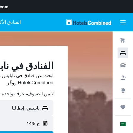
.com
رحلات طيران
فنادق
الفنادق في نا
سيارات
ابحث عن فنادق في نابليس م
حزم العروض
HotelsCombined ووفّر.
استكشاف
2 من الضيوف، غرفة واحدة
رحلات
ج 14/8
العَرَبِيَّة