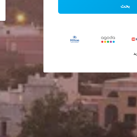
بحث
يد