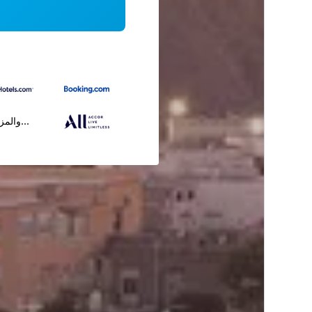
...والمز