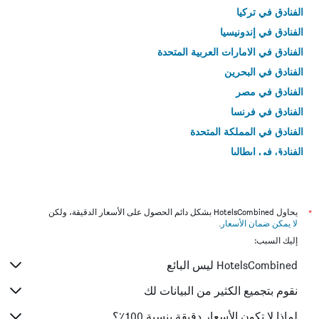
الفنادق في تركيا
الفنادق في إندونيسيا
الفنادق في الامارات العربية المتحدة
الفنادق في البحرين
الفنادق في مصر
الفنادق في فرنسا
الفنادق في المملكة المتحدة
الفنادق في إيطاليا
الفنادق في تايلاند
*
يحاول HotelsCombined بشكل دائم الحصول على الأسعار الدقيقة، ولكن
لا يمكن ضمان الأسعار
.
إليك السبب:
HotelsCombined ليس البائع
نقوم بتجميع الكثير من البيانات لك
لماذا لا تكون الأسعار دقيقة بنسبة 100٪؟