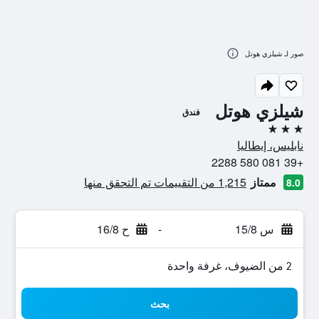
صور لـ شيلزي هوتل
شيلزي هوتل
فندق
3 نجوم
نابليس، إيطاليا
+39 081 580 2288
ممتاز
1,215 من التقييمات تم التحقق منها
8.0
س 15/8
-
ح 16/8
2 من الضيوف، غرفة واحدة
بحث