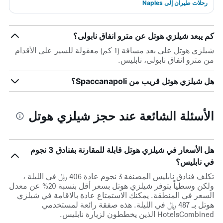
رحلات طيران إلى Naples
كم يبعد شيلزي هوتل عن مترو انفاق نابولى؟
شيلزي هوتل على بعد مسافة (1 كم) معقولة للسير على الأقدام
من مترو انفاق نابولى، نابليس.
هل شيلزي هوتل قريب من Spaccanapoli؟
الأسئلة الشائعة عند حجز شيلزي هوتل
هل الأسعار في شيلزي هوتل قابلة للمقارنة بفنادق 3 نجوم
في نابليس؟
تكلف فنادق نابليس المصنفة 3 نجوم عادة 406 ﷼ في الليلة ،
ولكن وسطياً يتوفر شيلزي هوتل بسعر أقل بنسبة 20% عن معدل
السعر في المنطقة. يمكنك الاستمتاع عادة بالاقامة في شيلزي
هوتل بـ 487 ﷼ في الليلة. هذه صفقة رائعة لمستخدمي
HotelsCombined الذين يخططون لزيارة نابليس.