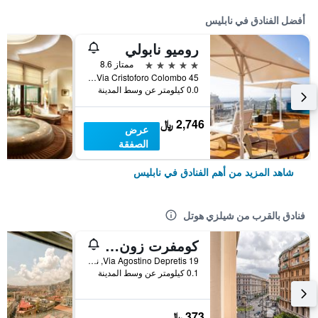
أفضل الفنادق في نابليس
روميو نابولي
5 نجوم
ممتاز 8.6
Via Cristoforo Colombo 45, نابليس, مقاطعة نابولي, إيطاليا
0.0 كيلومتر عن وسط المدينة
2,746 ﷼
عرض
الصفقة
شاهد المزيد من أهم الفنادق في نابليس
فنادق بالقرب من شيلزي هوتل
كومفرت زون نابليس
Via Agostino Depretis 19, نابليس, مقاطعة نابولي, إيطاليا
0.1 كيلومتر عن وسط المدينة
373 ﷼