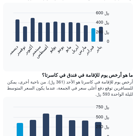
600 ﷼
Bar
Chart
400 ﷼
graphic.
chart
with
200 ﷼
12
bars.
0
فبراير
مايو
أغسطس
نوفمبر
يناير
أبريل
يوليو
أكتوبر
مارس
يونيو
سبتمبر
ديسمبر
يعرض
المخطط
End
of
التالي
interactive
متوسط
chart
سعر
ما هو أرخص يوم للإقامة في فندق في كاسرتا؟
غرفة
أرخص يوم للإقامة في كاسرتا هو الأحد (361 ﷼). من ناحية أخرى، يمكن
كل
للمسافرين توقع دفع أعلى سعر في الجمعة، عندما يكون السعر المتوسط
شهر
لليلة الواحدة 593 ﷼.
يتضمن
المخطط
750 ﷼
1
Bar
محور
Chart
500 ﷼
graphic.
chart
X
with
الذي
250 ﷼
7
يعرض
bars.