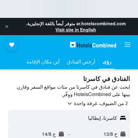
ar.hotelscombined.com
متوفر أيضاً باللغة الإنجليزية.
Visit site in English
رؤى
أرخص الفنادق
أين مكان الإقامة
الفنادق في كاسرتا
ابحث عن فنادق في كاسرتا من مئات مواقع السفر وقارن
بينها على HotelsCombined ووفّر.
2 من الضيوف، غرفة واحدة
كاسرتا، إيطاليا
خ 13/8
-
ج 14/8