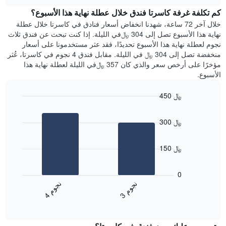
هذه
chart
محور
كم تكلفة غرفة كاسرتا فندق خلال عطلة نهاية هذا الأسبوع؟
الليلة
Y
الذي
خلال آخر 72 ساعة، شهدنا انخفاض أسعار فنادق في كاسرتا خلال عطلة
الذي
عُثر
نهاية هذا الأسبوع تصل إلى 304 ﷼في الليلة. إذا كنت تبحث عن فندق ثلاث
يعرض
عليه
نجوم لعطلة نهاية هذا الأسبوع تحديدًا، فقد عثر مستخدمونا على أسعار
متوسط
خلال
منخفضة تصل إلى 304 ﷼ في الليلة. مقابل فندق 4 نجوم في كاسرتا، عُثر
سعر
آخر
مؤخرًا على أرخص سعر والذي كان 357 ﷼في الليلة لعطلة نهاية هذا
غرفة
3
الأسبوع.
أيام
مع
450 ﷼
التصنيف
Bar
حسب
Chart
graphic.
chart
النجوم
300 ﷼
with
يتضمن
2
المخطط
bars.
1
150 ﷼
محور
يعرض
X
المخطط
0
التي
التالي
ن
م
ن
م
تعرض
متوسط
3
ج
و
4
ج
و
فئات
End
سعر
of
الفنادق
الغرفة
interactive
بالنجوم.
خلال
chart
يتضمن