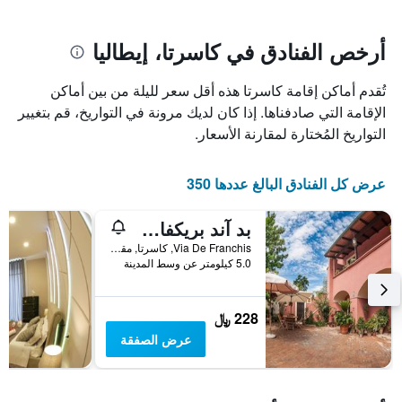
يتضمن
بالنجوم.
يتضمن
المخطط
1
المخطط
أرخص الفنادق في كاسرتا، إيطاليا
1
محور
X
محور
تُقدم أماكن إقامة كاسرتا هذه أقل سعر لليلة من بين أماكن
Y
الذي
الذي
يعرض
الإقامة التي صادفناها. إذا كان لديك مرونة في التواريخ، قم بتغيير
عدد
يعرض
التواريخ المُختارة لمقارنة الأسعار.
الأيام
متوسط
قبل
سعر
غرفة
الإقامة
عرض كل الفنادق البالغ عددها 350
في
يتضمن
عطلة
المخطط
بد آند بريكفاست إيه كورت
نهاية
التالي
1
هذا
Via De Franchis, كاسرتا, مقاطعة كازيرتا, إيطاليا
محور
الأسبوع
5.0 كيلومتر عن وسط المدينة
Y
خلال
آخر
الذي
3
يعرض
228 ﷼
أيام
متوسط
عرض الصفقة
سعر
غرفة