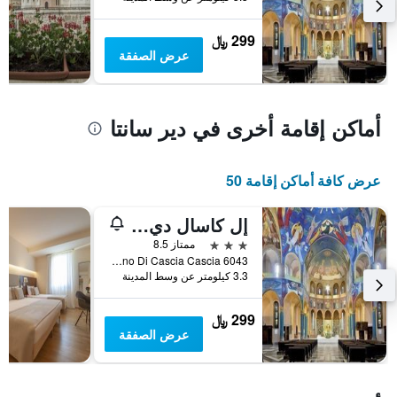
يعرض
متوسط
299 ﷼
سعر
عرض الصفقة
غرفة
أماكن إقامة أخرى في دير سانتا
عرض كافة أماكن إقامة 50
إل كاسال دي جينيتو
3 نجوم
ممتاز 8.5
6043 Loc. Fogliano Di Cascia Cascia, دير سانتا, مقاطعة بيروجيا, إيطاليا
3.3 كيلومتر عن وسط المدينة
299 ﷼
عرض الصفقة