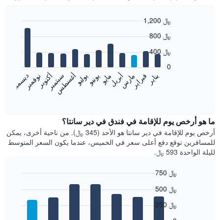
1,200 ﷼
Bar
Chart
800 ﷼
graphic.
chart
with
400 ﷼
12
bars.
0
فبراير
مايو
أغسطس
نوفمبر
يناير
أبريل
يوليو
أكتوبر
مارس
يونيو
سبتمبر
ديسمبر
يعرض
المخطط
End
of
التالي
interactive
متوسط
chart
سعر
ما هو أرخص يوم للإقامة في فندق في دير سانتا؟
غرفة
أرخص يوم للإقامة في دير سانتا هو الأحد (345 ﷼). من ناحية أخرى، يمكن
كل
للمسافرين توقع دفع أعلى سعر في الخميس، عندما يكون السعر المتوسط
شهر
لليلة الواحدة 593 ﷼.
يتضمن
المخطط
750 ﷼
1
Bar
محور
Chart
500 ﷼
graphic.
chart
X
with
الذي
250 ﷼
7
يعرض
bars.