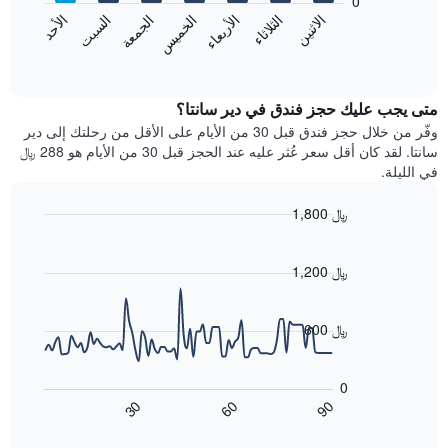
0
الشهور.
الاثنين
الثلاثاء
الأربعاء
الخميس
الجمعة
السبت
الأحد
يتضمن
يعرض
المخطط
المخطط
End
التالي
of
التالي
interactive
1
متوسط
chart
محور
سعر
متى يجب عليك حجز فندق في دير سانتا؟
Y
غرفة
وفّر من خلال حجز فندق قبل 30 من الأيام على الأقل من رحلتك إلى دير
الذي
كل
سانتا. لقد كان أقل سعر عُثر عليه عند الحجز قبل 30 من الأيام هو 288 ﷼
يعرض
يوم
في الليلة.
متوسط
في
سعر
الأسبوع
1,800 ﷼
غرفة
يتضمن
Line
المخطط
Chart
graphic.
chart
1
with
1,200 ﷼
محور
90
X
data
الذي
points.
600 ﷼
يعرض
أيام
يعرض
الأسبوع.
المخطط
0
يتضمن
التالي
60
90
30
المخطط
كيفية
End
of
التالي
تغير
interactive
1