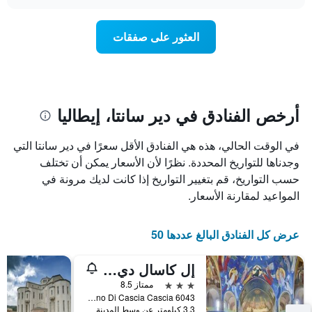
سعر
chart
محور
غرفة
Y
عند
العثور على صفقات
الذي
اقتراب
يعرض
تاريخ
متوسط
الإقامة
سعر
يتضمن
غرفة
المخطط
1
أرخص الفنادق في دير سانتا، إيطاليا
محور
X
في الوقت الحالي، هذه هي الفنادق الأقل سعرًا في دير سانتا التي
الذي
يعرض
وجدناها للتواريخ المحددة. نظرًا لأن الأسعار يمكن أن تختلف
عدد
حسب التواريخ، قم بتغيير التواريخ إذا كانت لديك مرونة في
الأيام
المواعيد لمقارنة الأسعار.
قبل
الإقامة
يتضمن
عرض كل الفنادق البالغ عددها 50
المخطط
التالي
إل كاسال دي جينيتو
1
محور
3 نجوم
ممتاز 8.5
Y
6043 Loc. Fogliano Di Cascia Cascia, دير سانتا, مقاطعة بيروجيا, إيطاليا
الذي
3.3 كيلومتر عن وسط المدينة