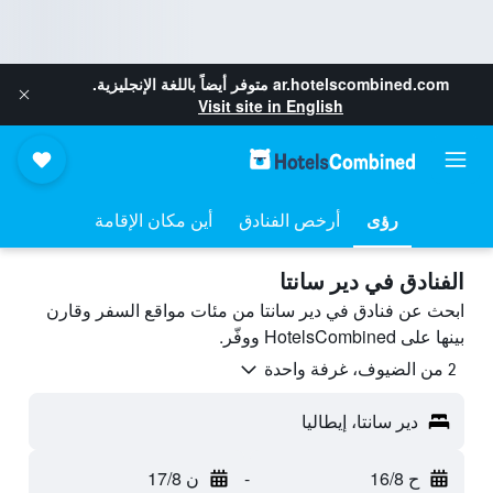
ar.hotelscombined.com
متوفر أيضاً باللغة الإنجليزية.
Visit site in English
رؤى
أرخص الفنادق
أين مكان الإقامة
الفنادق في دير سانتا
ابحث عن فنادق في دير سانتا من مئات مواقع السفر وقارن
بينها على HotelsCombined ووفّر.
2 من الضيوف، غرفة واحدة
دير سانتا، إيطاليا
ح 16/8
-
ن 17/8