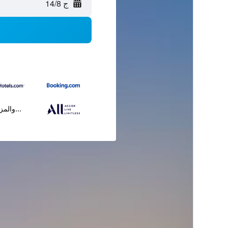
ج 14/8
...والمز