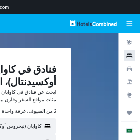
.com
رحلات طيران
فنادق
فنادق في كاوا
سيارات
أوكسيدنتال)، ا
حزم العروض
ابحث عن فنادق في كاوايان (
استكشاف
مئات مواقع السفر وقارن بينها على sCombined
2 من الضيوف، غرفة واحدة
رحلات
العَرَبِيَّة