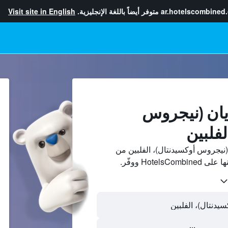
ar.hotelscombined
متوفر أيضاً باللغة الإنجليزية.
Visit site in English
يان (نيجروس
لفلبين
نيجروس أوكسيدنتال)، الفلبين من
Hotel ووفّر.