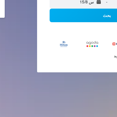
-
س 15/8
بحث
يد