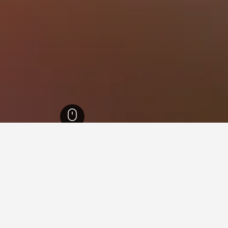
غرو أوكسيدنتال
610
كاوايان (نيجروس أوكسيدنتال)
7
اوايان (نيجروس أوكسيدنتال), مقا