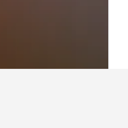
الصفحة الرئيسية
الفلبين
42,817
مقاطعة ني
أرخص الفنادق في ك