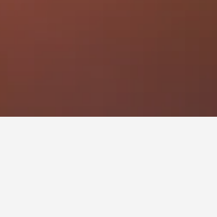
طعة نيغرو أوكسيدنتال