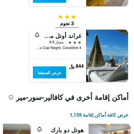
3 نجوم
3 نجوم
غراند أوتل موريا
3 نجوم
ممتاز 8.9
4 Avenue du Cap Negre, Cavalière, كافالير-سور-مير, إقليم فار, فرنسا
844 ﷼
عرض الصفقة
أماكن إقامة أخرى في كافالير-سور-مير
عرض كافة أماكن إقامة 1,139
هوتل دو بارك