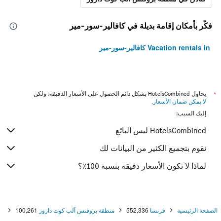
فكّر بأمكان إقامة بديلة في كافالير-سور-مير
Vacation rentals in كافالير-سور-مير
*
يحاول HotelsCombined بشكل دائم الحصول على الأسعار الدقيقة، ولكن
لا يمكن ضمان الأسعار
.
إليك السبب:
HotelsCombined ليس البائع
نقوم بتجميع الكثير من البيانات لك
لماذا لا تكون الأسعار دقيقة بنسبة 100٪؟
الصفحة الرئيسية
فرنسا
552,336
منطقة بروفنس آلب كوت دازور
100,261