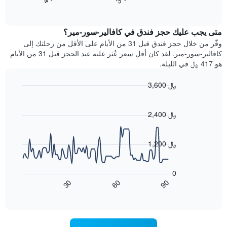
End
سعر
بالنجوم.
of
الغرفة
interactive
يتضمن
خلال
chart
المخطط
متى يجب عليك حجز فندق في كافالير-سور-مير؟
عطلة
1
نهاية
وفّر من خلال حجز فندق قبل 31 من الأيام على الأقل من رحلتك إلى
محور
هذا
كافالير-سور-مير. لقد كان أقل سعر عُثر عليه عند الحجز قبل 31 من الأيام
Y
الأسبوع
هو 417 ﷼ في الليلة.
الذي
الذي
يعرض
عُثر
متوسط
3,600 ﷼
عليه
سعر
Line
Chart
خلال
الغرفة
graphic.
chart
آخر
هذه
with
2,400 ﷼
3
90
الليلة
أيام
data
الذي
points.
مع
عُثر
1,200 ﷼
التصنيف
عليه
حسب
يعرض
خلال
النجوم
المخطط
آخر
0
التالي
يتضمن
3
60
90
30
كيفية
المخطط
End
أيام
of
1
تغير
interactive
سعر
محور
chart
X
غرفة
عند
الذي