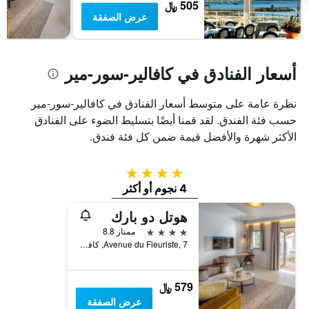
سعر
505 ﷼
غرفة
عرض الصفقة
أسعار الفنادق في كافالير-سور-مير
نظرة عامة على متوسط أسعار الفنادق في كافالير-سور-مير
حسب فئة الفندق. لقد قمنا أيضًا بتسليط الضوء على الفنادق
الأكثر شهرة والأفضل قيمة ضمن كل فئة فندق.
4 نجوم
4 نجوم أو أكثر
هوتل دو بارك
4 نجوم
ممتاز 8.8
Avenue du Fleuriste, 7, كافالير-سور-مير, إقليم فار, فرنسا
579 ﷼
عرض الصفقة