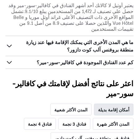
يعتبر أوتيل لا كالانك أحد أشهر الفنادق في كافالير-سور-مير وقد
حصل على تصنيف لـ 1,472 من المستخدمين يبلغ 9.1/10.تشمل
المواقع الأخرى ذات التصنيف الأعلى غراند أوتل موريا و Belle
Vue Hôtel واللذين حصلا على تصنيف 8.9 من أصل 9.1 من
تقييمات المستخدمين
ما هي المدن الأخرى التي يمكنك الإقامة فيها عند زيارة
منطقة بروفنس آلب كوت دازور؟
كم عدد الفنادق الموجودة في كافالير-سور-مير؟
اعثر على نتائج أفضل لإقامتك في كافالير-
سور-مير
أمكان إقامة بديلة
المدن الأكثر شعبية
المدن الأكثر شهرة
فنادق 3 نجمة
فنادق 4 نجمة
فنادق في منطقة بروفنس آلب كوت دازور