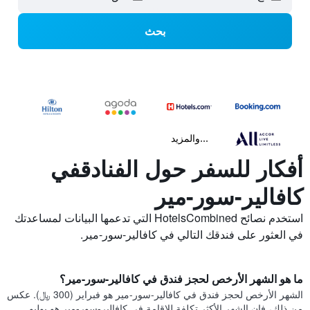
بحث
...والمزيد
أفكار للسفر حول الفنادقفي
كافالير-سور-مير
استخدم نصائح HotelsCombined التي تدعمها البيانات لمساعدتك
في العثور على فندقك التالي في كافالير-سور-مير.
ما هو الشهر الأرخص لحجز فندق في كافالير-سور-مير؟
الشهر الأرخص لحجز فندق في كافالير-سور-مير هو فبراير (300 ﷼). عكس
من ذلك، فإن الشهر الأكثر تكلفة للإقامة في كافالير-سور-مير هو يوليو