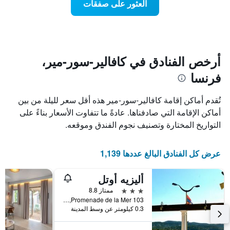
العثور على صفقات
يعرض
اقتراب
تاريخ
فئات
الإقامة
الفنادق
يتضمن
بالنجوم.
يتضمن
المخطط
1
المخطط
أرخص الفنادق في كافالير-سور-مير،
1
محور
فرنسا
X
محور
Y
الذي
الذي
يعرض
تُقدم أماكن إقامة كافالير-سور-مير هذه أقل سعر لليلة من بين
عدد
يعرض
أماكن الإقامة التي صادفناها. عادةً ما تتفاوت الأسعار بناءً على
الأيام
متوسط
التواريخ المختارة وتصنيف نجوم الفندق وموقعه.
قبل
سعر
غرفة
الإقامة
في
يتضمن
عرض كل الفنادق البالغ عددها 1,139
عطلة
المخطط
نهاية
التالي
1
هذا
أليزيه أوتل
محور
الأسبوع
3 نجوم
ممتاز 8.8
Y
خلال
103 Promenade de la Mer, كافالير-سور-مير, إقليم فار, فرنسا
آخر
الذي
0.3 كيلومتر عن وسط المدينة
3
يعرض
أيام
متوسط