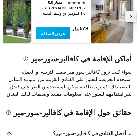
4 نجوم
ممتاز 8.8
Avenue du Fleuriste, 7, كافالير-سور-مير, إقليم فار, فرنسا
1.6 كيلومتر عن وسط المدينة
579 ﷼
عرض الصفقة
أماكن للإقامة في كافالير-سور-مير
سواء كنت تزور كافالير-سور-مير بقصد الترفيه أو العمل،
استخدم الخريطة للعثور على الفنادق القريبة من الموقع المثالي
بالنسبة لك. كميزة إضافية، يمكن للمستخدمين النقر على فندق
يثير اهتمامهم للعثور على معلومات مفيدة وصفقات لذلك الفندق.
حقائق حول الإقامة في كافالير-سور-مير
ما أفضل الفنادق في كافالير-سور-مير؟