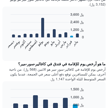
(3,152 ﷼).
3,600 ﷼
Bar
Chart
2,400 ﷼
graphic.
chart
with
1,200 ﷼
12
bars.
0
فبراير
مايو
أغسطس
نوفمبر
يناير
أبريل
يوليو
أكتوبر
مارس
يونيو
سبتمبر
ديسمبر
يعرض
المخطط
End
of
التالي
interactive
متوسط
chart
سعر
ما هو أرخص يوم للإقامة في فندق في كافالير-سور-مير؟
غرفة
أرخص يوم للإقامة في كافالير-سور-مير هو الاثنين (568 ﷼). من ناحية
كل
أخرى، يمكن للمسافرين توقع دفع أعلى سعر في الجمعة، عندما يكون
شهر
السعر المتوسط لليلة الواحدة 1,147 ﷼.
يتضمن
المخطط
1,500 ﷼
1
Bar
محور
Chart
1,000 ﷼
graphic.
chart
X
with
الذي
500 ﷼
7