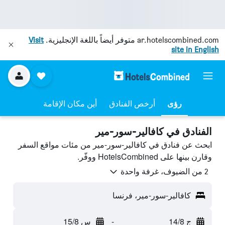
ar.hotelscombined.com
متوفر أيضاً باللغة الإنجليزية.
Visit
site in English
رؤى
أرخص الفنادق
أين مكان الإقامة
الفنادق في كافالير-سور-مير
ابحث عن فنادق في كافالير-سور-مير من مئات مواقع السفر
وقارن بينها على HotelsCombined ووفّر.
2 من الضيوف، غرفة واحدة
كافالير-سور-مير، فرنسا
ج 14/8
-
س 15/8