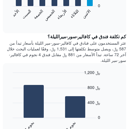
يعرض
bars.
0
الشهور.
الاثنين
الخميس
الأحد
الأربعاء
السبت
الثلاثاء
الجمعة
يتضمن
يعرض
المخطط
المخطط
End
التالي
of
التالي
interactive
1
متوسط
chart
محور
سعر
كم تكلفة فندق في كافالير-سور-ميرالليلة؟
Y
غرفة
عثر المستخدمون على فنادق في كافالير-سور-مير الليلة بأسعار تبدأ من
الذي
كل
587 ﷼، ويصل متوسط تكلفتها إلى 1,531 ﷼، وفقًا لعمليات البحث خلال
يعرض
يوم
آخر 72 ساعة. تبدأ الأسعار من 881 ﷼ مقابل فندق 4 نجوم في كافالير-
متوسط
في
سور-مير الليلة.
سعر
الأسبوع
غرفة
يتضمن
1,200 ﷼
المخطط
Bar
1
Chart
graphic.
chart
محور
800 ﷼
with
X
2
الذي
bars.
يعرض
400 ﷼
أيام
يعرض
الأسبوع.
المخطط
0
يتضمن
التالي
ن
م
ن
م
المخطط
متوسط
3
ج
و
4
ج
و
التالي