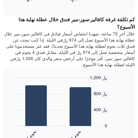
End
سعر
1
of
الغرفة
interactive
محور
هذه
chart
Y
كم تكلفة غرفة كافالير-سور-مير فندق خلال عطلة نهاية هذا
الليلة
الذي
الذي
الأسبوع؟
يعرض
عُثر
خلال آخر 72 ساعة، شهدنا انخفاض أسعار فنادق في كافالير-سور-مير خلال
متوسط
عليه
عطلة نهاية هذا الأسبوع تصل إلى 974 ﷼في الليلة. إذا كنت تبحث عن
سعر
خلال
فندق ثلاث نجوم لعطلة نهاية هذا الأسبوع تحديدًا، فقد عثر مستخدمونا على
غرفة
آخر
أسعار منخفضة تصل إلى 974 ﷼ في الليلة. مقابل فندق 4 نجوم في
3
كافالير-سور-مير، عُثر مؤخرًا على أرخص سعر والذي كان 1,026 ﷼في
أيام
الليلة لعطلة نهاية هذا الأسبوع.
مع
التصنيف
1,200 ﷼
حسب
النجوم
Bar
Chart
graphic.
يتضمن
chart
800 ﷼
with
المخطط
2
1
bars.
محور
400 ﷼
X
يعرض
التي
المخطط
تعرض
0
التالي
فئات
ن
م
ن
م
متوسط
الفنادق
3
ج
و
4
ج
و