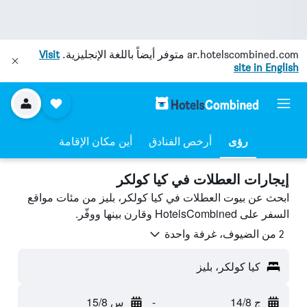
ar.hotelscombined.com
متوفر أيضاً باللغة الإنجليزية.
Visit
site in English
رؤى
أرخص الفنادق
أين مكان الإقامة
إيجارات العطلات في كيا كولكر
ابحث عن بيوت العطلات في كيا كولكر، بليز من مئات مواقع
السفر على HotelsCombined وقارن بينها ووفّر.
2 من الضيوف، غرفة واحدة
كيا كولكر، بليز
ج 14/8
-
س 15/8