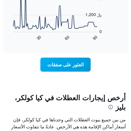
X
90
data
الذي
points.
يعرض
1,200 ﷼
أيام
يعرض
الأسبوع.
المخطط
يتضمن
0
التالي
المخطط
60
90
30
كيفية
End
التالي
of
تغير
1
interactive
سعر
chart
محور
غرفة
Y
عند
الذي
العثور على صفقات
اقتراب
يعرض
تاريخ
متوسط
الإقامة
سعر
يتضمن
غرفة
المخطط
1
أرخص إيجارات العطلات في كيا كولكر،
محور
بليز
X
الذي
يعرض
من بين جميع بيوت العطلات التي وجدناها في كيا كولكر، فإن
عدد
أسعار أماكن الإقامة هذه هي الأرخص. عادةً ما تتفاوت الأسعار
الأيام