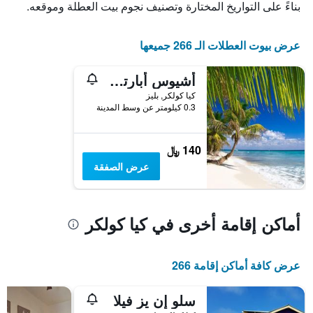
بناءً على التواريخ المختارة وتصنيف نجوم بيت العطلة وموقعه.
قبل
الإقامة
يتضمن
عرض بيوت العطلات الـ 266 جميعها
المخطط
التالي
1
أشيوس أبارتمنتس
محور
كيا كولكر, بليز
Y
0.3 كيلومتر عن وسط المدينة
الذي
يعرض
متوسط
140 ﷼
سعر
غرفة
عرض الصفقة
أماكن إقامة أخرى في كيا كولكر
عرض كافة أماكن إقامة 266
سلو إن يز فيلا