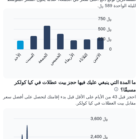
لليلة الواحدة 589 ﷼.
750 ﷼
Bar
Chart
500 ﷼
graphic.
chart
with
250 ﷼
7
bars.
0
الاثنين
الثلاثاء
الأربعاء
الخميس
الجمعة
السبت
الأحد
يعرض
المخطط
End
of
التالي
interactive
متوسط
chart
سعر
ما المدة التي ينبغي عليك فيها حجز بيت عطلات في كيا كولكر
غرفة
مسبقًا؟
كل
احجز قبل 43 من الأيام على الأقل قبل بدء إقامتك لتحصل على أفضل سعر
يوم
مقابل بيت العطلات في كيا كولكر.
في
الأسبوع
يتضمن
3,600 ﷼
المخطط
Line
Chart
1
graphic.
chart
محور
with
2,400 ﷼