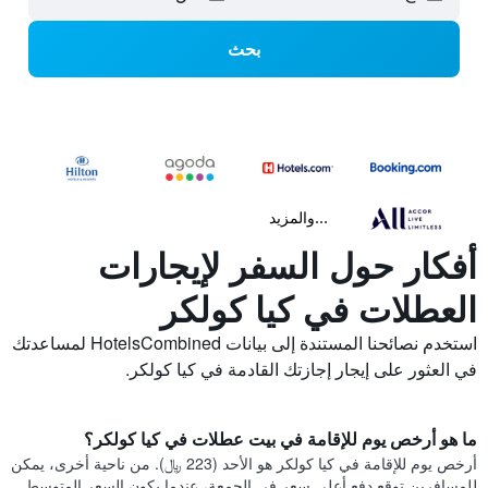
بحث
...والمزيد
أفكار حول السفر لإيجارات
العطلات في كيا كولكر
استخدم نصائحنا المستندة إلى بيانات HotelsCombined لمساعدتك
في العثور على إيجار إجازتك القادمة في كيا كولكر.
ما هو أرخص يوم للإقامة في بيت عطلات في كيا كولكر؟
أرخص يوم للإقامة في كيا كولكر هو الأحد (223 ﷼). من ناحية أخرى، يمكن
للمسافرين توقع دفع أعلى سعر في الجمعة، عندما يكون السعر المتوسط