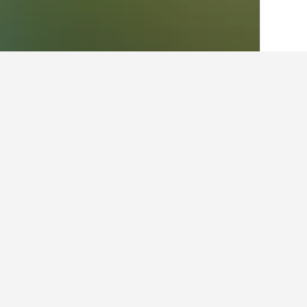
الصفحة الرئيسية
إيطاليا
522,282
لومباردي
أرخص الفنادق في س
في الوقت الحالي، هذه هي الفنادق الأقل
عرض كل الفنادق البالغ عددها 4
هوتل
3 نجوم