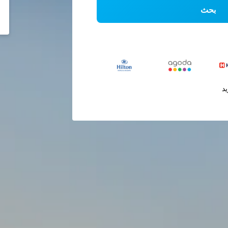
بحث
يد