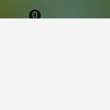
52,662
سيرميناتي
4
يرميناتي، إيطاليا
 سعرًا في سيرميناتي التي وجدناها للتواريخ المحددة. فكر بتواريخ بديلة
 جاردينيا فييرا
جيد 7.9
Via Europa Unita 78, سيرميناتي, مقاطعة كومو, إيطاليا