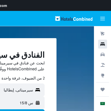
.com
رحلات طيران
فنادق
الفنادق في سي
سيارات
ابحث عن فنادق في سيرمينات
حزم العروض
على HotelsCombined ووفّر.
استكشاف
2 من الضيوف، غرفة واحدة
رحلات
س 15/8
العَرَبِيَّة