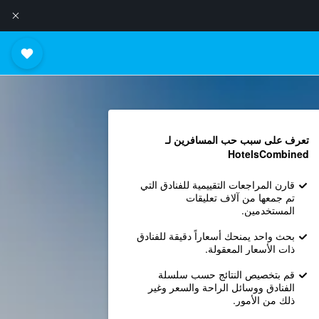
تعرف على سبب حب المسافرين لـ
HotelsCombined
قارن المراجعات التقييمية للفنادق التي
تم جمعها من آلاف تعليقات
المستخدمين.
بحث واحد يمنحك أسعاراً دقيقة للفنادق
ذات الأسعار المعقولة.
قم بتخصيص النتائج حسب سلسلة
الفنادق ووسائل الراحة والسعر وغير
ذلك من الأمور.