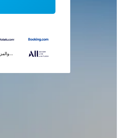
...والمز