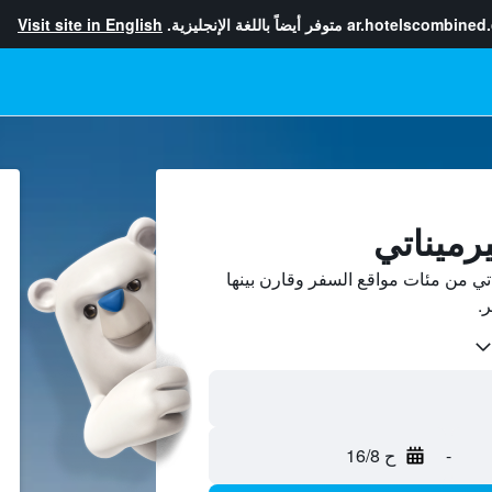
ar.hotelscombined
متوفر أيضاً باللغة الإنجليزية.
Visit site in English
رميناتي
ي من مئات مواقع السفر وقارن بينها
-
ح 16/8