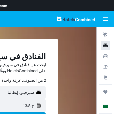
.com
رحلات طيران
فنادق
الفنادق في سي
سيارات
ابحث عن فنادق في سيرفينو 
حزم العروض
على HotelsCombined ووفّر.
استكشاف
2 من الضيوف، غرفة واحدة
رحلات
خ 13/8
العَرَبِيَّة