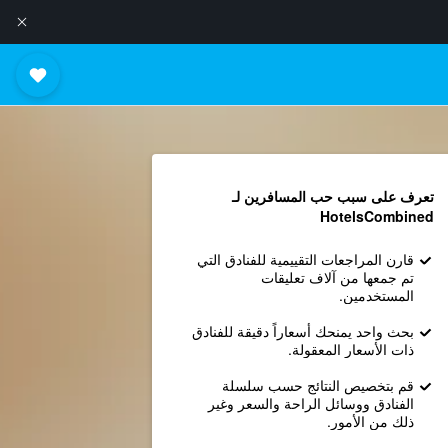
تعرف على سبب حب المسافرين لـ
HotelsCombined
قارن المراجعات التقييمية للفنادق التي
تم جمعها من آلاف تعليقات
المستخدمين.
بحث واحد يمنحك أسعاراً دقيقة للفنادق
ذات الأسعار المعقولة.
قم بتخصيص النتائج حسب سلسلة
الفنادق ووسائل الراحة والسعر وغير
ذلك من الأمور.