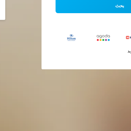
بحث
يد