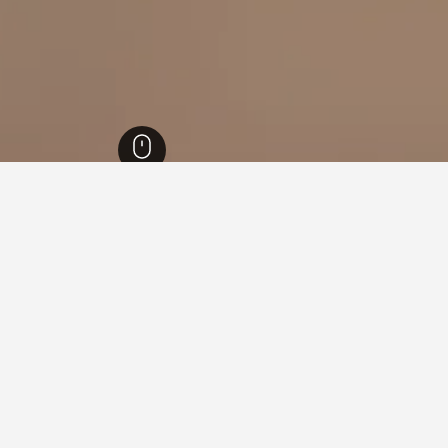
52,671
سيرفينو
12
 في سيرفينو
 فيها عند زيارة لومباردي؟
يارة ميلان عند زيارة لومباردي. يعد كومو أيضاً خياراً رائجاً للزيارة.