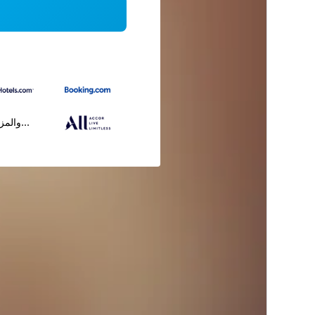
...والمز