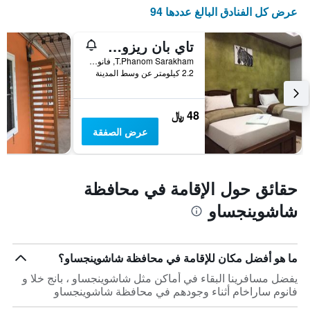
1
عرض كل الفنادق البالغ عددها 94
محور
Y
تاي بان ريزورت
الذي
يعرض
T.Phanom Sarakham, فانوم ساراخام, تايلاند
2.2 كيلومتر عن وسط المدينة
متوسط
سعر
غرفة
48 ﷼
عرض الصفقة
حقائق حول الإقامة في محافظة
شاشوينجساو
ما هو أفضل مكان للإقامة في محافظة شاشوينجساو؟
يفضل مسافرينا البقاء في أماكن مثل شاشوينجساو ، بانج خلا و
فانوم ساراخام أثناء وجودهم في محافظة شاشوينجساو