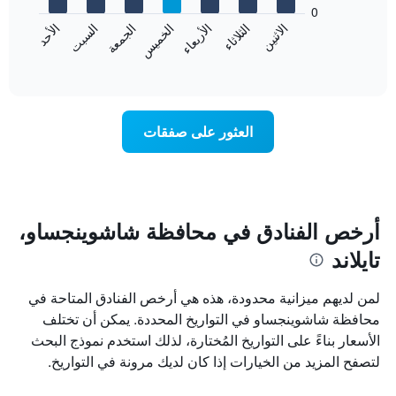
bars.
0
الشهور.
الاثنين
الثلاثاء
الأربعاء
الخميس
الجمعة
السبت
الأحد
يتضمن
يعرض
المخطط
المخطط
End
التالي
of
التالي
interactive
1
متوسط
chart
محور
سعر
Y
غرفة
العثور على صفقات
الذي
كل
يعرض
يوم
متوسط
في
سعر
الأسبوع
غرفة
يتضمن
المخطط
أرخص الفنادق في محافظة شاشوينجساو،
1
تايلاند
محور
X
الذي
لمن لديهم ميزانية محدودة، هذه هي أرخص الفنادق المتاحة في
يعرض
محافظة شاشوينجساو في التواريخ المحددة. يمكن أن تختلف
أيام
الأسعار بناءً على التواريخ المُختارة، لذلك استخدم نموذج البحث
الأسبوع.
يتضمن
لتصفح المزيد من الخيارات إذا كان لديك مرونة في التواريخ.
المخطط
التالي