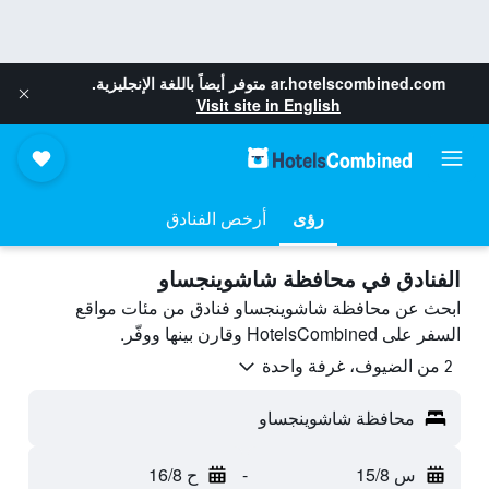
ar.hotelscombined.com
متوفر أيضاً باللغة الإنجليزية.
Visit site in English
رؤى
أرخص الفنادق
الفنادق في محافظة شاشوينجساو
ابحث عن محافظة شاشوينجساو فنادق من مئات مواقع
السفر على HotelsCombined وقارن بينها ووفّر.
2 من الضيوف، غرفة واحدة
محافظة شاشوينجساو
س 15/8
-
ح 16/8