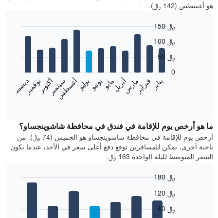
هو أغسطس (142 ﷼).
150 ﷼
Bar
Chart
100 ﷼
graphic.
chart
with
50 ﷼
12
bars.
0
فبراير
مايو
أغسطس
نوفمبر
يناير
أبريل
يوليو
أكتوبر
مارس
يونيو
سبتمبر
ديسمبر
يعرض
المخطط
End
of
التالي
interactive
متوسط
chart
سعر
ما هو أرخص يوم للإقامة في فندق في محافظة شاشوينجساو؟
غرفة
أرخص يوم للإقامة في محافظة شاشوينجساو هو الخميس (74 ﷼). من
كل
ناحية أخرى، يمكن للمسافرين توقع دفع أعلى سعر في الأحد، عندما يكون
شهر
السعر المتوسط لليلة الواحدة 163 ﷼.
يتضمن
المخطط
180 ﷼
1
Bar
محور
Chart
120 ﷼
graphic.
chart
X
with
الذي
60 ﷼
7
يعرض