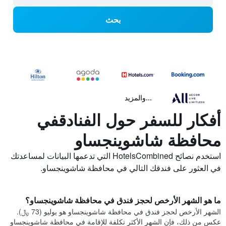
بحث
...والمزيد
أفكار للسفر حول الفنادقفي
محافظة شاشوينجساو
استخدم نصائح HotelsCombined التي تدعمها البيانات لمساعدتك
في العثور على فندقك التالي في محافظة شاشوينجساو.
ما هو الشهر الأرخص لحجز فندق في محافظة شاشوينجساو؟
الشهر الأرخص لحجز فندق في محافظة شاشوينجساو هو يوليو (73 ﷼).
عكس من ذلك، فإن الشهر الأكثر تكلفة للإقامة في محافظة شاشوينجساو