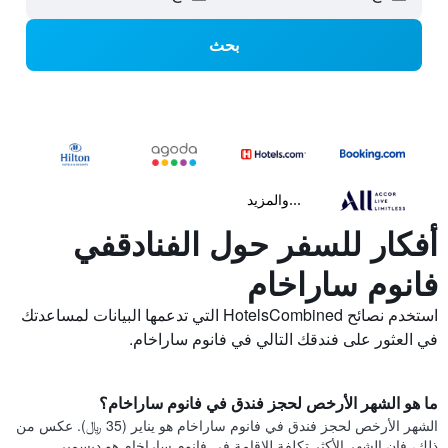
بحث
...والمزيد
أفكار للسفر حول الفنادقفي
فانوم ساراخام
استخدم نصائح HotelsCombined التي تدعمها البيانات لمساعدتك
في العثور على فندقك التالي في فانوم ساراخام.
ما هو الشهر الأرخص لحجز فندق في فانوم ساراخام؟
الشهر الأرخص لحجز فندق في فانوم ساراخام هو يناير (35 ﷼). عكس من
ذلك، فإن الشهر الأكثر تكلفة للإقامة في فانوم ساراخام هو ديسمبر