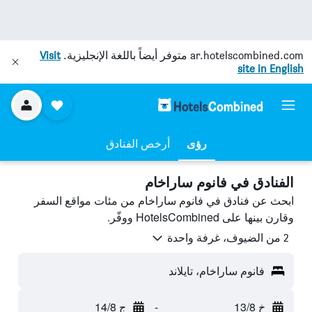
ar.hotelscombined.com
متوفر أيضاً باللغة الإنجليزية.
Visit
site in English
رؤى
أرخص الفنادق
الفنادق في فانوم ساراخام
ابحث عن فنادق في فانوم ساراخام من مئات مواقع السفر
وقارن بينها على HotelsCombined ووفّر.
2 من الضيوف، غرفة واحدة
فانوم ساراخام، تايلاند
خ 13/8
-
ج 14/8