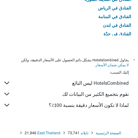
الفنادق في الرياض
الفنادق في المنامة
الفنادق في لندن
الفنادق في جدّة
الفنادق في القاهرة
*
يحاول HotelsCombined بشكل دائم الحصول على الأسعار الدقيقة، ولكن
لا يمكن ضمان الأسعار
.
إليك السبب:
HotelsCombined ليس البائع
نقوم بتجميع الكثير من البيانات لك
لماذا لا تكون الأسعار دقيقة بنسبة 100٪؟
الصفحة الرئيسية
تايلاند
73,741
East Thailand
21,946