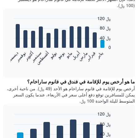
(100 ﷼).
120 ﷼
Bar
Chart
80 ﷼
graphic.
chart
with
40 ﷼
12
bars.
0
فبراير
مايو
أغسطس
نوفمبر
يناير
أبريل
يوليو
أكتوبر
مارس
يونيو
سبتمبر
ديسمبر
يعرض
المخطط
End
of
التالي
interactive
متوسط
chart
سعر
ما هو أرخص يوم للإقامة في فندق في فانوم ساراخام؟
غرفة
أرخص يوم للإقامة في فانوم ساراخام هو الأحد (49 ﷼). من ناحية أخرى،
كل
يمكن للمسافرين توقع دفع أعلى سعر في الأربعاء، عندما يكون السعر
شهر
المتوسط لليلة الواحدة 100 ﷼.
يتضمن
المخطط
120 ﷼
1
Bar
محور
Chart
80 ﷼
graphic.
chart
X
with
الذي
40 ﷼
7