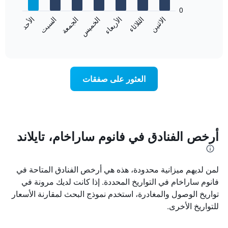
يعرض
bars.
0
الشهور.
الاثنين
الثلاثاء
الأربعاء
الخميس
الجمعة
السبت
الأحد
يتضمن
يعرض
المخطط
المخطط
End
التالي
of
التالي
interactive
1
متوسط
chart
محور
سعر
Y
غرفة
العثور على صفقات
الذي
كل
يعرض
يوم
متوسط
في
سعر
الأسبوع
غرفة
يتضمن
المخطط
أرخص الفنادق في فانوم ساراخام، تايلاند
1
محور
X
لمن لديهم ميزانية محدودة، هذه هي أرخص الفنادق المتاحة في
الذي
يعرض
فانوم ساراخام في التواريخ المحددة. إذا كانت لديك مرونة في
أيام
تواريخ الوصول والمغادرة، استخدم نموذج البحث لمقارنة الأسعار
الأسبوع.
للتواريخ الأخرى.
يتضمن
المخطط
التالي