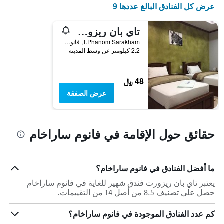
عرض كل الفنادق البالغ عددها 9
1
محور
Y
تاي بان ريزورت
الذي
T.Phanom Sarakham, فانوم ساراخام, تايلاند
يعرض
2.2 كيلومتر عن وسط المدينة
متوسط
سعر
غرفة
48 ﷼
عرض الصفقة
حقائق حول الإقامة في فانوم ساراخام
ما أفضل الفنادق في فانوم ساراخام؟
يعتبر تاي بان ريزورت فندق شهير للغاية في فانوم ساراخام
حصل على تصنيف 8.5 من أصل 14 من التقييمات.
كم عدد الفنادق الموجودة في فانوم ساراخام؟