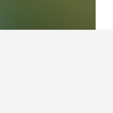
الصفحة الرئيسية
كندا
63,558
مقاطعة كيبك
أرخص الفنادق في Château-Richer، كندا
وتصنيف نجوم الفندق وموقعه.
عرض كل الفنادق البالغ عددها 31