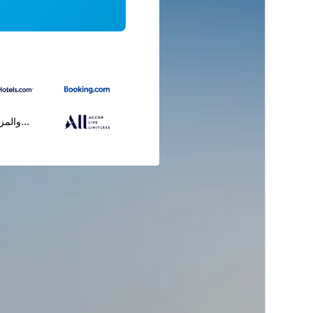
...والمز