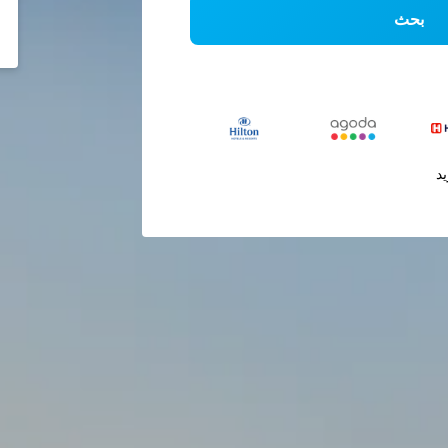
بحث
يد