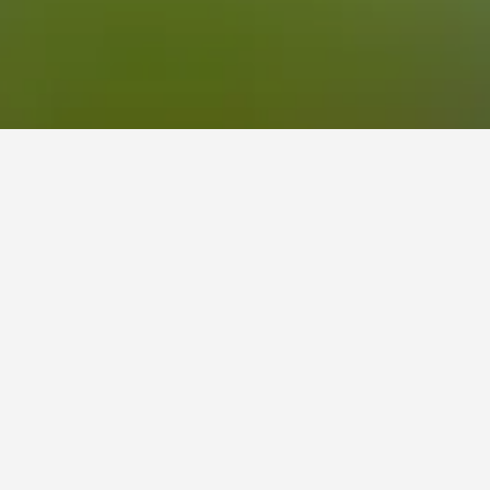
 Château-Richer في التواريخ المحددة. عادةً ما تتفاوت الأسعار بناءً على التواريخ المختارة