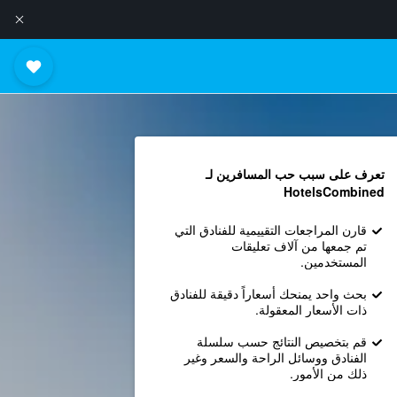
تعرف على سبب حب المسافرين لـ
HotelsCombined
قارن المراجعات التقييمية للفنادق التي
تم جمعها من آلاف تعليقات
المستخدمين.
بحث واحد يمنحك أسعاراً دقيقة للفنادق
ذات الأسعار المعقولة.
قم بتخصيص النتائج حسب سلسلة
الفنادق ووسائل الراحة والسعر وغير
ذلك من الأمور.