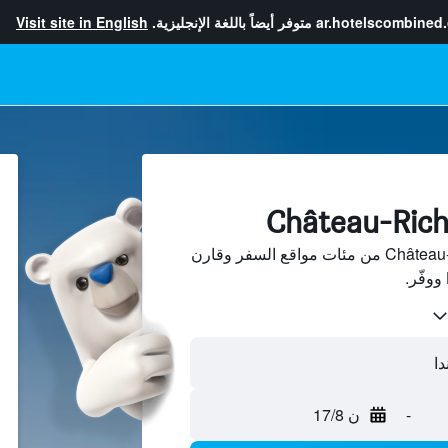
ar.hotelscombined
متوفر أيضاً باللغة الإنجليزية.
Visit site in English
ابحث عن فنادق في Château-Richer من مئات مواقع السفر وقارن
-
ن 17/8