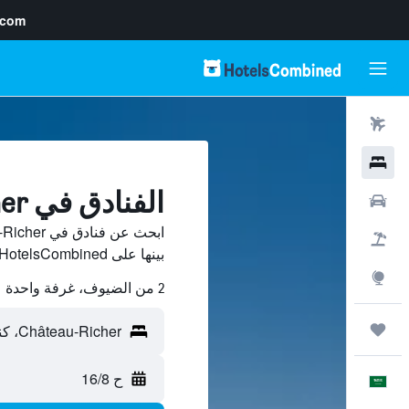
.com
رحلات طيران
فنادق
الفنادق في Château-Richer
سيارات
حزم العروض
بينها على HotelsCombined ووفّر.
استكشاف
2 من الضيوف، غرفة واحدة
رحلات
ح 16/8
العَرَبِيَّة