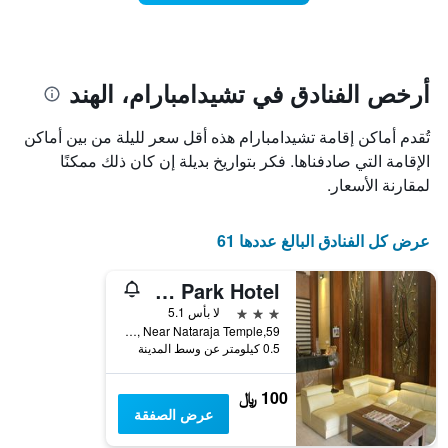
تاريخ
فئات
الإقامة
الفنادق
يتضمن
بالنجوم.
يتضمن
المخطط
1
المخطط
أرخص الفنادق في تشيدامبارام، الهند
1
محور
X
محور
تُقدم أماكن إقامة تشيدامبارام هذه أقل سعر لليلة من بين أماكن
Y
الذي
الذي
يعرض
الإقامة التي صادفناها. فكر بتواريخ بديلة إن كان ذلك ممكنًا
عدد
يعرض
لمقارنة الأسعار.
الأيام
متوسط
قبل
سعر
غرفة
الإقامة
عرض كل الفنادق البالغ عددها 61
في
يتضمن
عطلة
المخطط
The Grand Park Hotel
نهاية
التالي
1
هذا
3 نجوم
لا بأس 5.1
محور
الأسبوع
59,East Car Street, Near Nataraja Temple, تشيدامبارام, الهند
Y
خلال
0.5 كيلومتر عن وسط المدينة
آخر
الذي
3
يعرض
100 ﷼
أيام
متوسط
عرض الصفقة
سعر
غرفة