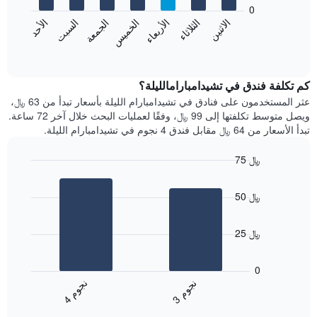
bars.
0
الشهور.
الاثنين
الثلاثاء
الأربعاء
الخميس
الجمعة
السبت
الأحد
يتضمن
يعرض
المخطط
المخطط
End
التالي
of
التالي
interactive
1
متوسط
chart
محور
سعر
كم تكلفة فندق في تشيدامبارامالليلة؟
Y
غرفة
عثر المستخدمون على فنادق في تشيدامبارام الليلة بأسعار تبدأ من 63 ﷼،
الذي
كل
ويصل متوسط تكلفتها إلى 99 ﷼، وفقًا لعمليات البحث خلال آخر 72 ساعة.
يعرض
يوم
تبدأ الأسعار من 64 ﷼ مقابل فندق 4 نجوم في تشيدامبارام الليلة.
متوسط
في
سعر
الأسبوع
75 ﷼
غرفة
يتضمن
Bar
المخطط
Chart
graphic.
chart
1
50 ﷼
with
محور
2
X
bars.
الذي
25 ﷼
يعرض
يعرض
أيام
المخطط
0
الأسبوع.
التالي
ن
م
ن
م
يتضمن
متوسط
3
ج
و
4
ج
و
المخطط
End
سعر
of
التالي
الغرفة