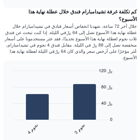
interactive
1
هذه
chart
محور
كم تكلفة غرفة تشيدامبارام فندق خلال عطلة نهاية هذا
الليلة
Y
الذي
الأسبوع؟
الذي
عُثر
خلال آخر 72 ساعة، شهدنا انخفاض أسعار فنادق في تشيدامبارام خلال
يعرض
عليه
عطلة نهاية هذا الأسبوع تصل إلى 64 ﷼في الليلة. إذا كنت تبحث عن فندق
متوسط
خلال
ثلاث نجوم لعطلة نهاية هذا الأسبوع تحديدًا، فقد عثر مستخدمونا على أسعار
سعر
آخر
منخفضة تصل إلى 88 ﷼ في الليلة. مقابل فندق 4 نجوم في تشيدامبارام،
غرفة
3
عُثر مؤخرًا على أرخص سعر والذي كان 64 ﷼في الليلة لعطلة نهاية هذا
أيام
الأسبوع.
مع
التصنيف
120 ﷼
حسب
النجوم
Bar
Chart
graphic.
يتضمن
chart
80 ﷼
with
المخطط
2
1
bars.
محور
40 ﷼
X
يعرض
التي
المخطط
تعرض
0
التالي
فئات
ن
م
ن
م
متوسط
الفنادق
3
ج
و
4
ج
و
End
سعر
بالنجوم.
of
الغرفة