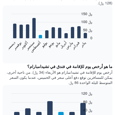
(128 ﷼).
150 ﷼
Bar
Chart
100 ﷼
graphic.
chart
with
50 ﷼
12
bars.
0
فبراير
مايو
أغسطس
نوفمبر
يناير
أبريل
يوليو
أكتوبر
مارس
يونيو
سبتمبر
ديسمبر
يعرض
المخطط
End
of
التالي
interactive
متوسط
chart
سعر
ما هو أرخص يوم للإقامة في فندق في تشيدامبارام؟
غرفة
أرخص يوم للإقامة في تشيدامبارام هو الأربعاء (34 ﷼). من ناحية أخرى،
كل
يمكن للمسافرين توقع دفع أعلى سعر في الخميس، عندما يكون السعر
شهر
المتوسط لليلة الواحدة 86 ﷼.
يتضمن
المخطط
120 ﷼
1
Bar
محور
Chart
80 ﷼
graphic.
chart
X
with
الذي
40 ﷼
7
يعرض