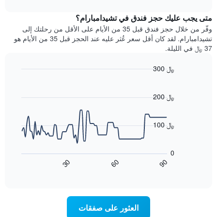
interactive
يتضمن
خلال
chart
المخطط
متى يجب عليك حجز فندق في تشيدامبارام؟
عطلة
1
نهاية
وفّر من خلال حجز فندق قبل 35 من الأيام على الأقل من رحلتك إلى
محور
هذا
تشيدامبارام. لقد كان أقل سعر عُثر عليه عند الحجز قبل 35 من الأيام هو
Y
الأسبوع
37 ﷼ في الليلة.
الذي
الذي
يعرض
عُثر
متوسط
300 ﷼
عليه
سعر
Line
Chart
خلال
الغرفة
graphic.
chart
آخر
هذه
with
200 ﷼
3
90
الليلة
أيام
data
الذي
points.
مع
عُثر
100 ﷼
التصنيف
عليه
حسب
يعرض
خلال
النجوم
المخطط
آخر
0
التالي
يتضمن
3
90
30
60
كيفية
المخطط
End
أيام
of
1
تغير
interactive
سعر
محور
chart
X
غرفة
عند
الذي
العثور على صفقات
يعرض
اقتراب