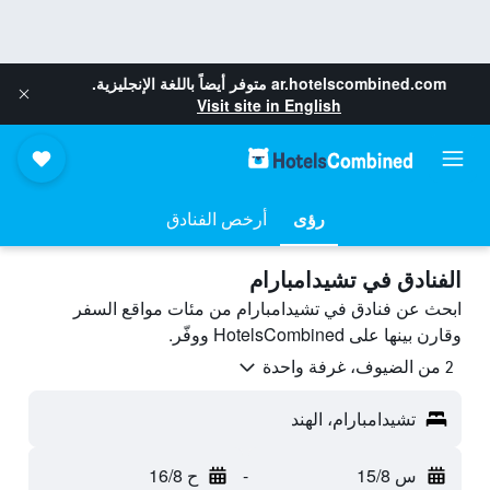
ar.hotelscombined.com
متوفر أيضاً باللغة الإنجليزية.
Visit site in English
رؤى
أرخص الفنادق
الفنادق في تشيدامبارام
ابحث عن فنادق في تشيدامبارام من مئات مواقع السفر
وقارن بينها على HotelsCombined ووفّر.
2 من الضيوف، غرفة واحدة
تشيدامبارام، الهند
س 15/8
-
ح 16/8