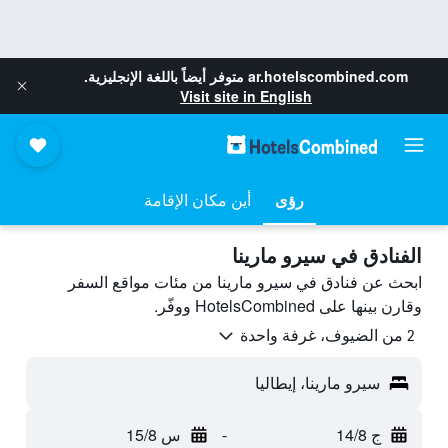
ar.hotelscombined.com
متوفر أيضاً باللغة الإنجليزية.
Visit site in English
رؤى
أين مكان الإقامة
الفنادق في سيرو مارينا
ابحث عن فنادق في سيرو مارينا من مئات مواقع السفر
وقارن بينها على HotelsCombined ووفّر.
2 من الضيوف، غرفة واحدة
سيرو مارينا، إيطاليا
ج 14/8
-
س 15/8