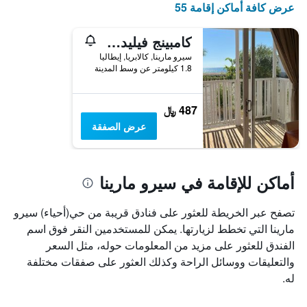
عرض كافة أماكن إقامة 55
الذي
يعرض
أيام
كامبينج فيليدج تورينوفا
الأسبوع.
سيرو مارينا, كالابريا, إيطاليا
يتضمن
1.8 كيلومتر عن وسط المدينة
المخطط
التالي
1
487 ﷼
محور
عرض الصفقة
Y
الذي
يعرض
متوسط
أماكن للإقامة في سيرو مارينا
سعر
غرفة
تصفح عبر الخريطة للعثور على فنادق قريبة من حي(أحياء) سيرو
مارينا التي تخطط لزيارتها. يمكن للمستخدمين النقر فوق اسم
الفندق للعثور على مزيد من المعلومات حوله، مثل السعر
والتعليقات ووسائل الراحة وكذلك العثور على صفقات مختلفة
له.