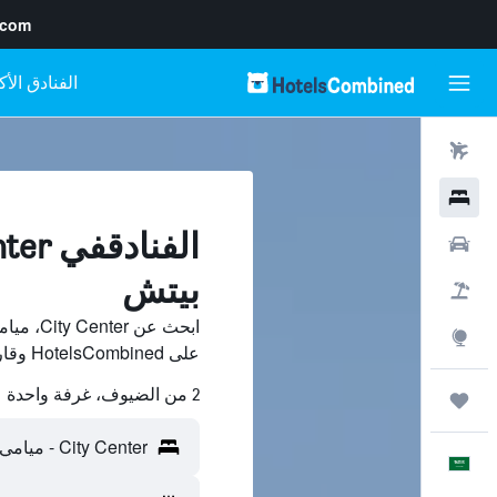
.com
رحلات طيران
فنادق
سيارات
بيتش
حزم العروض
ابحث عن 
استكشاف
على HotelsCombined وقارن بينها ووفّر.
2 من الضيوف، غرفة واحدة
رحلات
العَرَبِيَّة