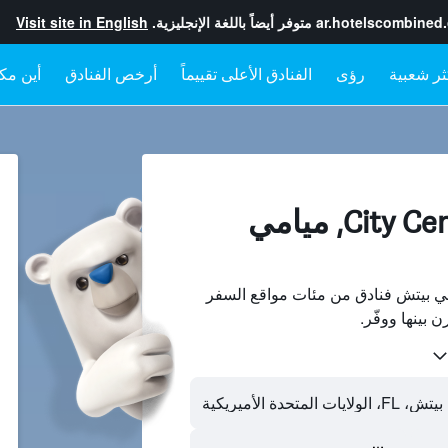
ar.hotelscombined
متوفر أيضاً باللغة الإنجليزية.
Visit site in English
رؤى
الفنادق الأعلى تقييماً
أرخص الفنادق
أين مكا
الفنادقفي City Center, ميامي
City Center، ميامي بيتش فنادق من مئات مواقع السفر