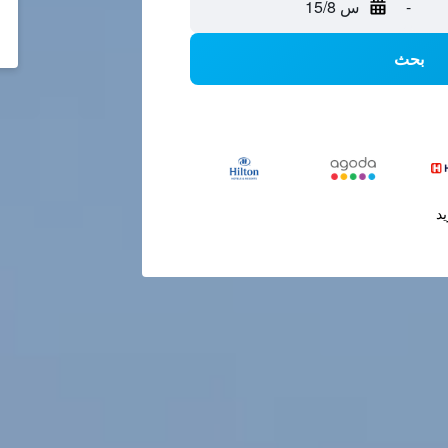
-
س 15/8
بحث
يد