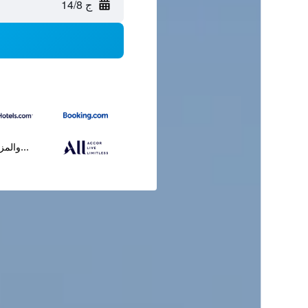
ج 14/8
...والمز