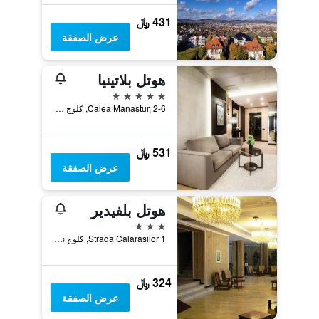
431 ﷼
عرض الصفقة
هوتل بلاتينيا
5 نجوم
Calea Manastur, 2-6, كلوج نابوكا, رومانيا
531 ﷼
عرض الصفقة
هوتل بلفيدير
3 نجوم
Strada Calarasilor 1, كلوج نابوكا, رومانيا
324 ﷼
عرض الصفقة