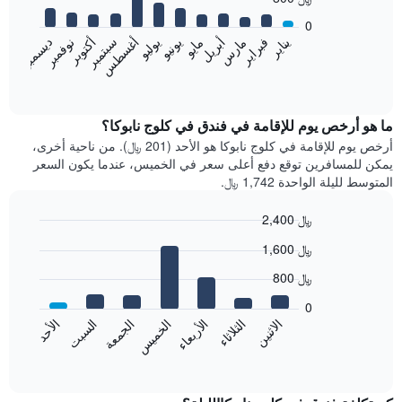
12
bars.
0
فبراير
مايو
أغسطس
نوفمبر
يناير
أبريل
يوليو
أكتوبر
مارس
يونيو
سبتمبر
ديسمبر
يعرض
المخطط
End
of
التالي
interactive
متوسط
chart
سعر
ما هو أرخص يوم للإقامة في فندق في كلوج نابوكا؟
غرفة
أرخص يوم للإقامة في كلوج نابوكا هو الأحد (201 ﷼). من ناحية أخرى،
كل
يمكن للمسافرين توقع دفع أعلى سعر في الخميس، عندما يكون السعر
شهر
المتوسط لليلة الواحدة 1,742 ﷼.
يتضمن
المخطط
2,400 ﷼
1
Bar
محور
Chart
1,600 ﷼
graphic.
chart
X
with
الذي
800 ﷼
7
يعرض
bars.
0
الشهور.
الاثنين
الخميس
الأحد
الأربعاء
السبت
الثلاثاء
الجمعة
يتضمن
يعرض
المخطط
المخطط
End
التالي
of
التالي
interactive
1
متوسط
chart
محور
سعر