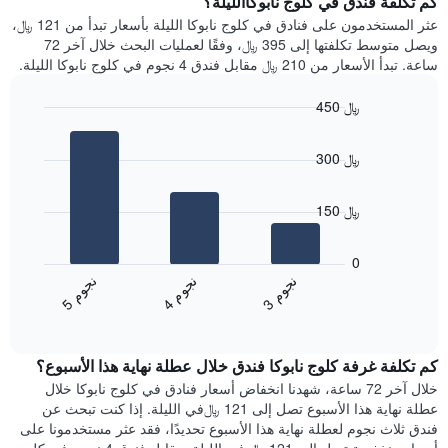
كم تكلفة فندق في كلوج نابوكاالليلة؟
Y
غرفة
عثر المستخدمون على فنادق في كلوج نابوكا الليلة بأسعار تبدأ من 121 ﷼،
الذي
كل
ويصل متوسط تكلفتها إلى 395 ﷼، وفقًا لعمليات البحث خلال آخر 72
يعرض
يوم
ساعة. تبدأ الأسعار من 210 ﷼ مقابل فندق 4 نجوم في كلوج نابوكا الليلة.
متوسط
في
سعر
الأسبوع
450 ﷼
غرفة
يتضمن
Bar
المخطط
Chart
graphic.
chart
1
300 ﷼
with
محور
3
X
bars.
الذي
150 ﷼
يعرض
يعرض
أيام
المخطط
0
الأسبوع.
التالي
ن
م
ن
م
ن
م
يتضمن
متوسط
4
ج
و
3
ج
و
5
ج
و
المخطط
End
سعر
of
التالي
الغرفة
interactive
1
هذه
chart
محور
كم تكلفة غرفة كلوج نابوكا فندق خلال عطلة نهاية هذا الأسبوع؟
الليلة
Y
الذي
خلال آخر 72 ساعة، شهدنا انخفاض أسعار فنادق في كلوج نابوكا خلال
الذي
عُثر
عطلة نهاية هذا الأسبوع تصل إلى 121 ﷼في الليلة. إذا كنت تبحث عن
يعرض
عليه
فندق ثلاث نجوم لعطلة نهاية هذا الأسبوع تحديدًا، فقد عثر مستخدمونا على
متوسط
خلال