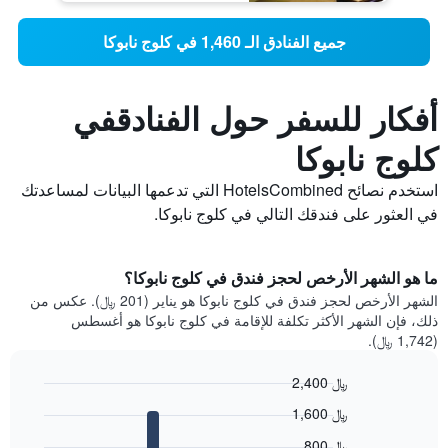
جميع الفنادق الـ 1,460 في كلوج نابوكا
أفكار للسفر حول الفنادقفي
كلوج نابوكا
استخدم نصائح HotelsCombined التي تدعمها البيانات لمساعدتك
في العثور على فندقك التالي في كلوج نابوكا.
ما هو الشهر الأرخص لحجز فندق في كلوج نابوكا؟
الشهر الأرخص لحجز فندق في كلوج نابوكا هو يناير (201 ﷼). عكس من
ذلك، فإن الشهر الأكثر تكلفة للإقامة في كلوج نابوكا هو أغسطس
(1,742 ﷼).
2,400 ﷼
Bar
Chart
1,600 ﷼
graphic.
chart
with
800 ﷼