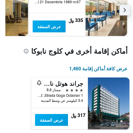
B-Dul 21 Decembrie 1989 nr.67, كلوج نابوكا, رومانيا
335 ﷼
عرض الصفقة
أماكن إقامة أخرى في كلوج نابوكا
عرض كافة أماكن إقامة 1,460
جراند هوتل نابوكا
4 نجوم
ممتاز 8.8
Strada Goga Octavian 1, كلوج نابوكا, رومانيا
3.4 كيلومتر عن وسط المدينة
317 ﷼
عرض الصفقة