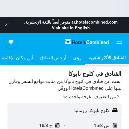
ar.hotelscombined.com
متوفر أيضاً باللغة الإنجليزية.
Visit site in English
رؤى
أرخص الفنادق
أين مكان الإقامة
الفنادق في كلوج نابوكا
ابحث عن فنادق في كلوج نابوكا من مئات مواقع السفر وقارن
بينها على HotelsCombined ووفّر.
2 من الضيوف، غرفة واحدة
كلوج نابوكا، رومانيا
س 15/8
-
ح 16/8