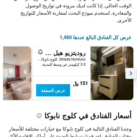
الذي
يعرض
الوقت الحالي. إذا كانت لديك مرونة في تواريخ الوصول
عدد
يعرض
والمغادرة، استخدم نموذج البحث لمقارنة الأسعار للتواريخ
الأيام
متوسط
الأخرى.
قبل
سعر
غرفة
الإقامة
في
يتضمن
عرض كل الفنادق البالغ عددها 1,460
عطلة
المخطط
نهاية
التالي
روديتزيو هيل ريزورت
1
هذا
محور
الأسبوع
Strada Nordului, كلوج نابوكا, رومانيا
Y
خلال
3.3 كيلومتر عن وسط المدينة
آخر
الذي
3
يعرض
أيام
متوسط
151 ﷼
سعر
عرض الصفقة
غرفة
أسعار الفنادق في كلوج نابوكا
وجدنا الفنادق التالية في كلوج نابوكا مع خيارات مختلفة للأسعار
وفئات الفنادق. لقد قمنا بتسليط الضوء على أماكن الإقامة الأكثر