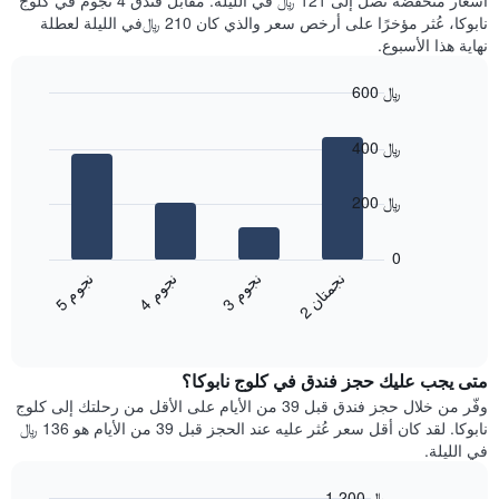
أسعار منخفضة تصل إلى 121 ﷼ في الليلة. مقابل فندق 4 نجوم في كلوج
سعر
آخر
نابوكا، عُثر مؤخرًا على أرخص سعر والذي كان 210 ﷼في الليلة لعطلة
غرفة
3
نهاية هذا الأسبوع.
أيام
مع
600 ﷼
التصنيف
Bar
حسب
Chart
graphic.
chart
النجوم
400 ﷼
with
يتضمن
4
المخطط
bars.
200 ﷼
1
محور
يعرض
X
المخطط
0
التي
التالي
ن
ن
ن
م
ن
م
ن
م
تعرض
متوسط
3
ج
و
4
ج
و
5
ج
و
2
ج
م
ت
ا
فئات
End
سعر
of
الفنادق
الغرفة
interactive
بالنجوم.
خلال
chart
يتضمن
متى يجب عليك حجز فندق في كلوج نابوكا؟
عطلة
المخطط
نهاية
وفّر من خلال حجز فندق قبل 39 من الأيام على الأقل من رحلتك إلى كلوج
1
هذا
نابوكا. لقد كان أقل سعر عُثر عليه عند الحجز قبل 39 من الأيام هو 136 ﷼
محور
الأسبوع
في الليلة.
Y
الذي
الذي
عُثر
1,200 ﷼