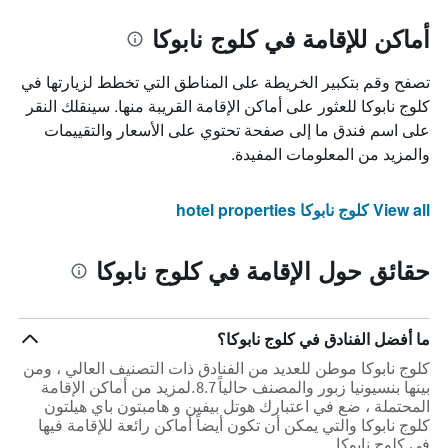
أماكن للإقامة في كلوج نابوكا
تصفح وقم بتكبير الخريطة على المناطق التي تخطط لزيارتها في
كلوج نابوكا للعثور على أماكن الإقامة القريبة منها. سينقلك النقر
على اسم فندق ما إلى صفحة تحتوي على الأسعار والتقييمات
والمزيد من المعلومات المفيدة.
View all كلوج نابوكا hotel properties
حقائق حول الإقامة في كلوج نابوكا
ما أفضل الفنادق في كلوج نابوكا؟
كلوج نابوكا موطن للعديد من الفنادق ذات التصنيف العالي ، ومن
بينها بنسيونيا زبور والمصنف حالياً 8.7.لمزيد من أماكن الإقامة
المحتملة ، ضع في اعتبارك هوتل بيفين و هامبتون باي هيلتون
كلوج نابوكا والتي يمكن أن تكون أيضاً أماكن رائعة للإقامة فيها
في كلوج نابوكا