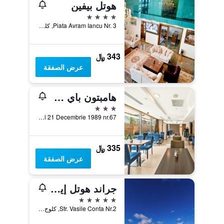
هوتل بيفين
4 نجوم
Piata Avram Iancu Nr. 3, كلوج نابوكا, رومانيا
343 ﷼
عرض الصفقة
هامبتون باي هيلتون كلوج نابوكا
3 نجوم
B-Dul 21 Decembrie 1989 nr.67, كلوج نابوكا, رومانيا
335 ﷼
عرض الصفقة
جراند هوتل إيطاليا
5 نجوم
Str. Vasile Conta Nr.2, كلوج نابوكا, رومانيا