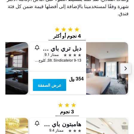
شهرة وفقًا لمستخدمينا بالإضافة إلى أفضلها قيمة ضمن كل فئة
فندق.
4 نجوم
4 نجوم أو أكثر
دبل تري باي هيلتون كلوج - سيتي بلازا
4 نجوم
ممتاز 9.1
Str. Sindicatelor 9-13, كلوج نابوكا, رومانيا
354 ﷼
عرض الصفقة
3 نجوم
3 نجوم
هامبتون باي هيلتون كلوج نابوكا
3 نجوم
ممتاز 9.4